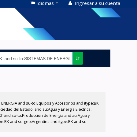
Idiomas
Ingresar a su cuenta
Ir
E ENERGIA and su-to:Equipos y Accesorios and itype:BK
iedad del Estado. and au:Agua y Energía Eléctrica,
XT and su-to:Producción de Energía and au:Agua y
pe:BK and su-geo:Argentina and itype:BK and su-