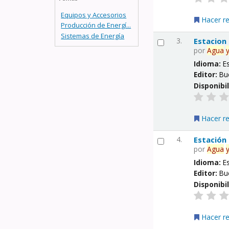
Equipos y Accesorios
Hacer r
Producción de Energí...
Sistemas de Energía
3.
Estacion
por
Agua
Idioma:
E
Editor:
Bu
Disponibi
Hacer r
4.
Estación
por
Agua
Idioma:
E
Editor:
Bu
Disponibi
Hacer r