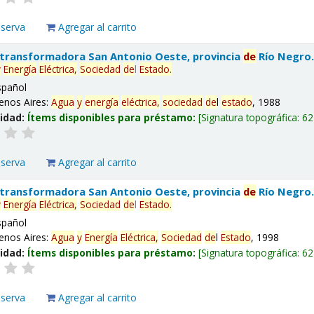
eserva
Agregar al carrito
 transformadora San Antonio Oeste, provincia
de
Río Negro
y
Energía
Eléctrica,
Sociedad
de
l
Estado
.
spañol
enos Aires:
Agua
y
energía
eléctrica,
sociedad
de
l
estado
, 1988
lidad:
Ítems disponibles para préstamo:
Signatura topográfica:
62
eserva
Agregar al carrito
 transformadora San Antonio Oeste, provincia
de
Río Negro
y
Energía
Eléctrica,
Sociedad
de
l
Estado
.
spañol
enos Aires:
Agua
y
Energía
Eléctrica,
Sociedad
de
l
Estado
, 1998
lidad:
Ítems disponibles para préstamo:
Signatura topográfica:
62
eserva
Agregar al carrito