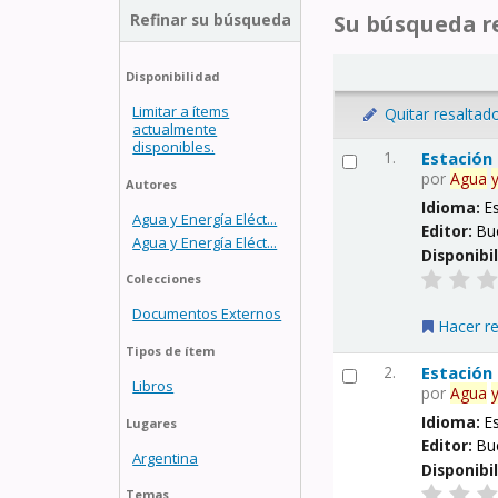
Refinar su búsqueda
Su búsqueda re
Disponibilidad
Limitar a ítems
Quitar resaltad
actualmente
disponibles.
1.
Estación
por
Agua
Autores
Idioma:
E
Agua y Energía Eléct...
Editor:
Bu
Agua y Energía Eléct...
Disponibi
Colecciones
Documentos Externos
Hacer r
Tipos de ítem
2.
Estación
Libros
por
Agua
Idioma:
E
Lugares
Editor:
Bu
Argentina
Disponibi
Temas