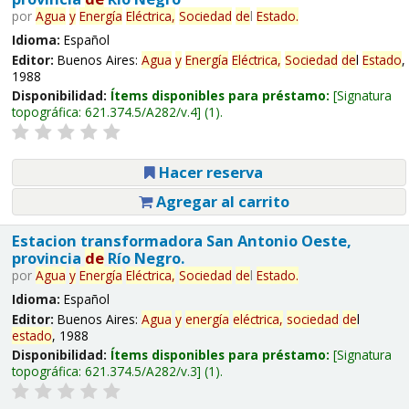
por
Agua
y
Energía
Eléctrica,
Sociedad
de
l
Estado
.
Idioma:
Español
Editor:
Buenos Aires:
Agua
y
Energía
Eléctrica,
Sociedad
de
l
Estado
,
1988
Disponibilidad:
Ítems disponibles para préstamo:
Signatura
topográfica:
621.374.5/A282/v.4
(1).
Hacer reserva
Agregar al carrito
Estacion transformadora San Antonio Oeste,
provincia
de
Río Negro.
por
Agua
y
Energía
Eléctrica,
Sociedad
de
l
Estado
.
Idioma:
Español
Editor:
Buenos Aires:
Agua
y
energía
eléctrica,
sociedad
de
l
estado
, 1988
Disponibilidad:
Ítems disponibles para préstamo:
Signatura
topográfica:
621.374.5/A282/v.3
(1).