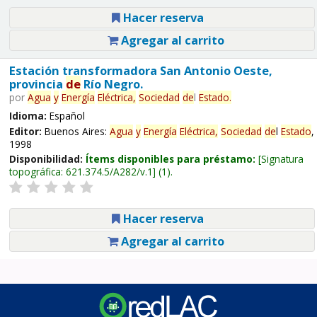
Hacer reserva
Agregar al carrito
Estación transformadora San Antonio Oeste,
provincia
de
Río Negro.
por
Agua
y
Energía
Eléctrica,
Sociedad
de
l
Estado
.
Idioma:
Español
Editor:
Buenos Aires:
Agua
y
Energía
Eléctrica,
Sociedad
de
l
Estado
,
1998
Disponibilidad:
Ítems disponibles para préstamo:
Signatura
topográfica:
621.374.5/A282/v.1
(1).
Hacer reserva
Agregar al carrito