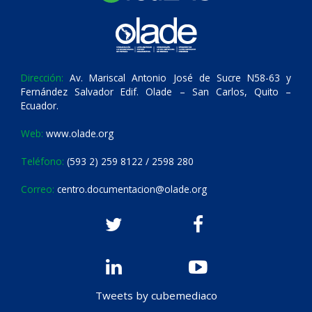
Dirección:
Av. Mariscal Antonio José de Sucre N58-63 y
Fernández Salvador Edif. Olade – San Carlos, Quito –
Ecuador.
Web:
www.olade.org
Teléfono:
(593 2) 259 8122 / 2598 280
Correo:
centro.documentacion@olade.org
Tweets by cubemediaco