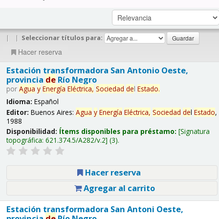
|
|
Seleccionar títulos para:
Hacer reserva
Estación transformadora San Antonio Oeste,
provincia
de
Río Negro
por
Agua
y
Energía
Eléctrica,
Sociedad
de
l
Estado
.
Idioma:
Español
Editor:
Buenos Aires:
Agua
y
Energía
Eléctrica,
Sociedad
de
l
Estado
,
1988
Disponibilidad:
Ítems disponibles para préstamo:
Signatura
topográfica:
621.374.5/A282/v.2
(3).
Hacer reserva
Agregar al carrito
Estación transformadora San Antoni Oeste,
provincia
de
Río Negro