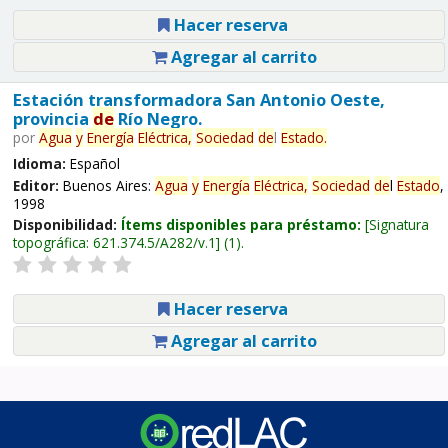
Hacer reserva
Agregar al carrito
Estación transformadora San Antonio Oeste,
provincia
de
Río Negro.
por
Agua
y
Energía
Eléctrica,
Sociedad
de
l
Estado
.
Idioma:
Español
Editor:
Buenos Aires:
Agua
y
Energía
Eléctrica,
Sociedad
de
l
Estado
,
1998
Disponibilidad:
Ítems disponibles para préstamo:
Signatura
topográfica:
621.374.5/A282/v.1
(1).
Hacer reserva
Agregar al carrito