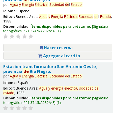
por
Agua
y
Energía
Eléctrica,
Sociedad
de
l
Estado
.
Idioma:
Español
Editor:
Buenos Aires:
Agua
y
Energía
Eléctrica,
Sociedad
de
l
Estado
,
1988
Disponibilidad:
Ítems disponibles para préstamo:
Signatura
topográfica:
621.374.5/A282/v.4
(1).
Hacer reserva
Agregar al carrito
Estacion transformadora San Antonio Oeste,
provincia
de
Río Negro.
por
Agua
y
Energía
Eléctrica,
Sociedad
de
l
Estado
.
Idioma:
Español
Editor:
Buenos Aires:
Agua
y
energía
eléctrica,
sociedad
de
l
estado
, 1988
Disponibilidad:
Ítems disponibles para préstamo:
Signatura
topográfica:
621.374.5/A282/v.3
(1).