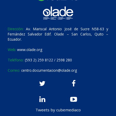
Dirección:
Av. Mariscal Antonio José de Sucre N58-63 y
Fernández Salvador Edif. Olade – San Carlos, Quito –
Ecuador.
Web:
www.olade.org
Teléfono:
(593 2) 259 8122 / 2598 280
Correo:
centro.documentacion@olade.org
Tweets by cubemediaco