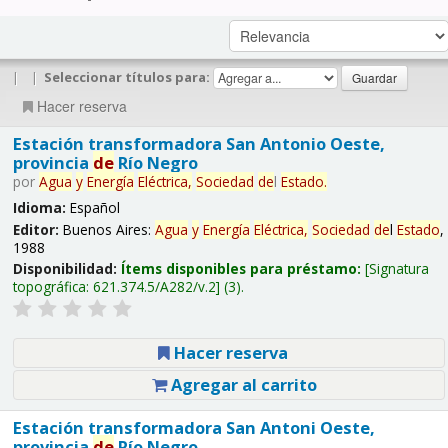
|
|
Seleccionar títulos para:
Hacer reserva
Estación transformadora San Antonio Oeste,
provincia
de
Río Negro
por
Agua
y
Energía
Eléctrica,
Sociedad
de
l
Estado
.
Idioma:
Español
Editor:
Buenos Aires:
Agua
y
Energía
Eléctrica,
Sociedad
de
l
Estado
,
1988
Disponibilidad:
Ítems disponibles para préstamo:
Signatura
topográfica:
621.374.5/A282/v.2
(3).
Hacer reserva
Agregar al carrito
Estación transformadora San Antoni Oeste,
provincia
de
Río Negro