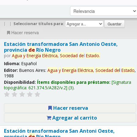
|
|
Seleccionar títulos para:
Hacer reserva
Estación transformadora San Antonio Oeste,
provincia
de
Río Negro
por
Agua
y
Energía
Eléctrica,
Sociedad
de
l
Estado
.
Idioma:
Español
Editor:
Buenos Aires:
Agua
y
Energía
Eléctrica,
Sociedad
de
l
Estado
,
1988
Disponibilidad:
Ítems disponibles para préstamo:
Signatura
topográfica:
621.374.5/A282/v.2
(3).
Hacer reserva
Agregar al carrito
Estación transformadora San Antoni Oeste,
provincia
de
Río Negro