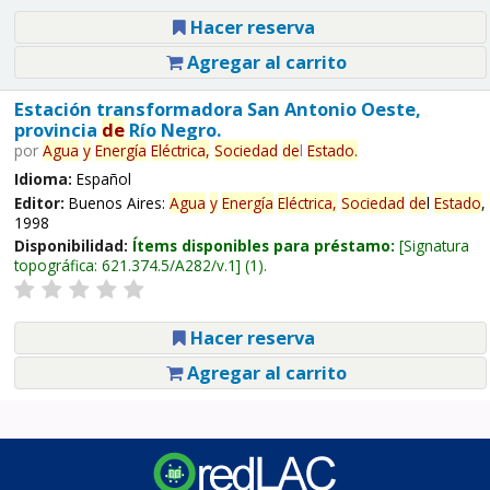
Hacer reserva
Agregar al carrito
Estación transformadora San Antonio Oeste,
provincia
de
Río Negro.
por
Agua
y
Energía
Eléctrica,
Sociedad
de
l
Estado
.
Idioma:
Español
Editor:
Buenos Aires:
Agua
y
Energía
Eléctrica,
Sociedad
de
l
Estado
,
1998
Disponibilidad:
Ítems disponibles para préstamo:
Signatura
topográfica:
621.374.5/A282/v.1
(1).
Hacer reserva
Agregar al carrito