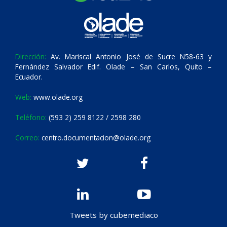
Dirección:
Av. Mariscal Antonio José de Sucre N58-63 y
Fernández Salvador Edif. Olade – San Carlos, Quito –
Ecuador.
Web:
www.olade.org
Teléfono:
(593 2) 259 8122 / 2598 280
Correo:
centro.documentacion@olade.org
Tweets by cubemediaco