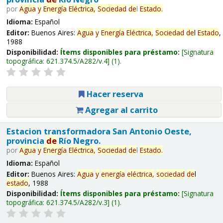
por
Agua
y
Energía
Eléctrica,
Sociedad
de
l
Estado
.
Idioma:
Español
Editor:
Buenos Aires:
Agua
y
Energía
Eléctrica,
Sociedad
de
l
Estado
,
1988
Disponibilidad:
Ítems disponibles para préstamo:
Signatura
topográfica:
621.374.5/A282/v.4
(1).
Hacer reserva
Agregar al carrito
Estacion transformadora San Antonio Oeste,
provincia
de
Río Negro.
por
Agua
y
Energía
Eléctrica,
Sociedad
de
l
Estado
.
Idioma:
Español
Editor:
Buenos Aires:
Agua
y
energía
eléctrica,
sociedad
de
l
estado
, 1988
Disponibilidad:
Ítems disponibles para préstamo:
Signatura
topográfica:
621.374.5/A282/v.3
(1).