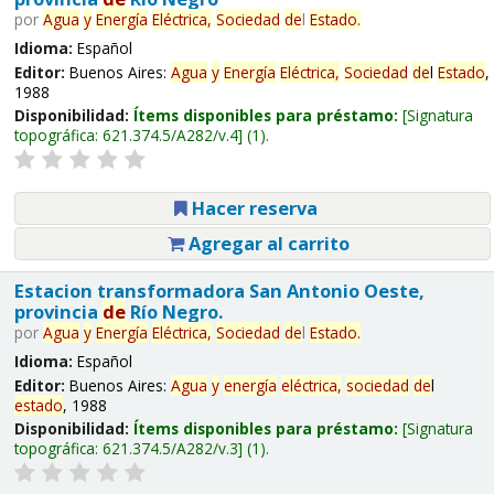
por
Agua
y
Energía
Eléctrica,
Sociedad
de
l
Estado
.
Idioma:
Español
Editor:
Buenos Aires:
Agua
y
Energía
Eléctrica,
Sociedad
de
l
Estado
,
1988
Disponibilidad:
Ítems disponibles para préstamo:
Signatura
topográfica:
621.374.5/A282/v.4
(1).
Hacer reserva
Agregar al carrito
Estacion transformadora San Antonio Oeste,
provincia
de
Río Negro.
por
Agua
y
Energía
Eléctrica,
Sociedad
de
l
Estado
.
Idioma:
Español
Editor:
Buenos Aires:
Agua
y
energía
eléctrica,
sociedad
de
l
estado
, 1988
Disponibilidad:
Ítems disponibles para préstamo:
Signatura
topográfica:
621.374.5/A282/v.3
(1).