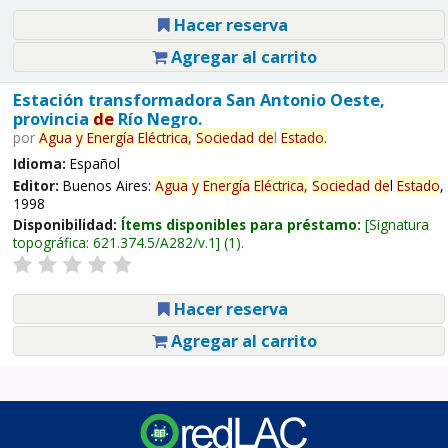
Hacer reserva
Agregar al carrito
Estación transformadora San Antonio Oeste,
provincia
de
Río Negro.
por
Agua
y
Energía
Eléctrica,
Sociedad
de
l
Estado
.
Idioma:
Español
Editor:
Buenos Aires:
Agua
y
Energía
Eléctrica,
Sociedad
de
l
Estado
,
1998
Disponibilidad:
Ítems disponibles para préstamo:
Signatura
topográfica:
621.374.5/A282/v.1
(1).
Hacer reserva
Agregar al carrito