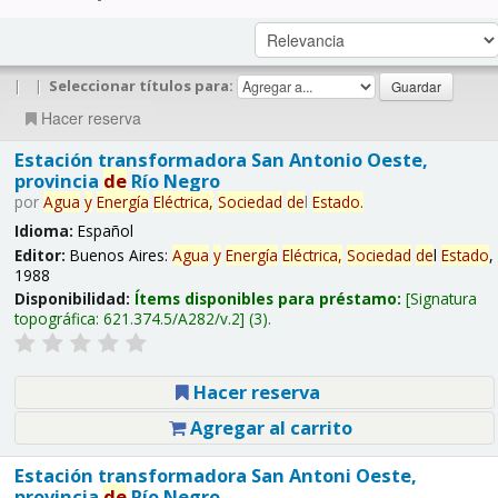
|
|
Seleccionar títulos para:
Hacer reserva
Estación transformadora San Antonio Oeste,
provincia
de
Río Negro
por
Agua
y
Energía
Eléctrica,
Sociedad
de
l
Estado
.
Idioma:
Español
Editor:
Buenos Aires:
Agua
y
Energía
Eléctrica,
Sociedad
de
l
Estado
,
1988
Disponibilidad:
Ítems disponibles para préstamo:
Signatura
topográfica:
621.374.5/A282/v.2
(3).
Hacer reserva
Agregar al carrito
Estación transformadora San Antoni Oeste,
provincia
de
Río Negro