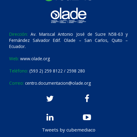
Dirección:
Av. Mariscal Antonio José de Sucre N58-63 y
Fernández Salvador Edif. Olade – San Carlos, Quito –
Ecuador.
Web:
www.olade.org
Teléfono:
(593 2) 259 8122 / 2598 280
Correo:
centro.documentacion@olade.org
Tweets by cubemediaco