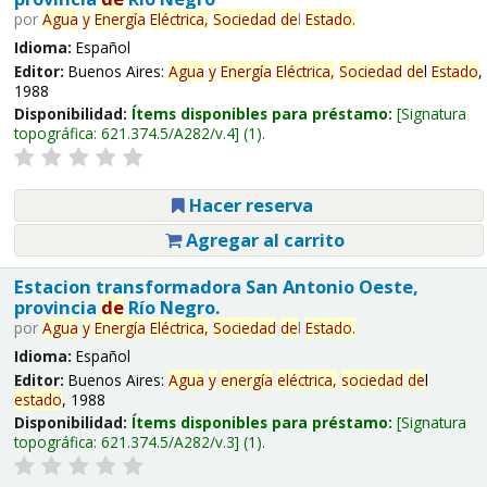
por
Agua
y
Energía
Eléctrica,
Sociedad
de
l
Estado
.
Idioma:
Español
Editor:
Buenos Aires:
Agua
y
Energía
Eléctrica,
Sociedad
de
l
Estado
,
1988
Disponibilidad:
Ítems disponibles para préstamo:
Signatura
topográfica:
621.374.5/A282/v.4
(1).
Hacer reserva
Agregar al carrito
Estacion transformadora San Antonio Oeste,
provincia
de
Río Negro.
por
Agua
y
Energía
Eléctrica,
Sociedad
de
l
Estado
.
Idioma:
Español
Editor:
Buenos Aires:
Agua
y
energía
eléctrica,
sociedad
de
l
estado
, 1988
Disponibilidad:
Ítems disponibles para préstamo:
Signatura
topográfica:
621.374.5/A282/v.3
(1).