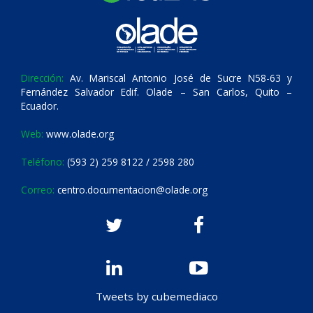
Dirección:
Av. Mariscal Antonio José de Sucre N58-63 y
Fernández Salvador Edif. Olade – San Carlos, Quito –
Ecuador.
Web:
www.olade.org
Teléfono:
(593 2) 259 8122 / 2598 280
Correo:
centro.documentacion@olade.org
Tweets by cubemediaco