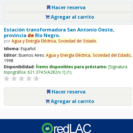
Hacer reserva
Agregar al carrito
Estación transformadora San Antonio Oeste,
provincia
de
Río Negro.
por
Agua
y
Energía
Eléctrica,
Sociedad
de
l
Estado
.
Idioma:
Español
Editor:
Buenos Aires:
Agua
y
Energía
Eléctrica,
Sociedad
de
l
Estado
,
1998
Disponibilidad:
Ítems disponibles para préstamo:
Signatura
topográfica:
621.374.5/A282/v.1
(1).
Hacer reserva
Agregar al carrito