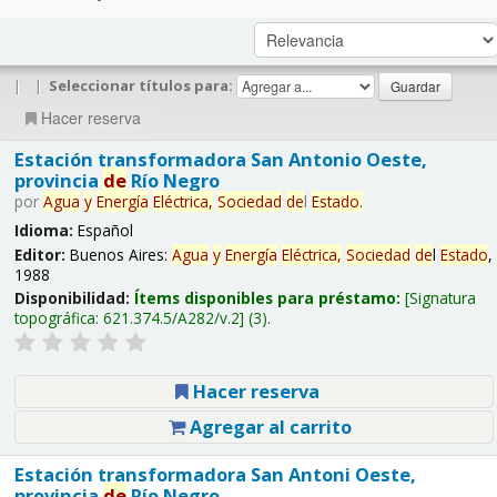
|
|
Seleccionar títulos para:
Hacer reserva
Estación transformadora San Antonio Oeste,
provincia
de
Río Negro
por
Agua
y
Energía
Eléctrica,
Sociedad
de
l
Estado
.
Idioma:
Español
Editor:
Buenos Aires:
Agua
y
Energía
Eléctrica,
Sociedad
de
l
Estado
,
1988
Disponibilidad:
Ítems disponibles para préstamo:
Signatura
topográfica:
621.374.5/A282/v.2
(3).
Hacer reserva
Agregar al carrito
Estación transformadora San Antoni Oeste,
provincia
de
Río Negro