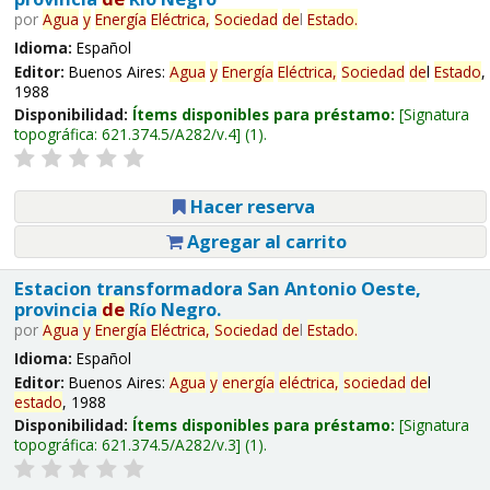
por
Agua
y
Energía
Eléctrica,
Sociedad
de
l
Estado
.
Idioma:
Español
Editor:
Buenos Aires:
Agua
y
Energía
Eléctrica,
Sociedad
de
l
Estado
,
1988
Disponibilidad:
Ítems disponibles para préstamo:
Signatura
topográfica:
621.374.5/A282/v.4
(1).
Hacer reserva
Agregar al carrito
Estacion transformadora San Antonio Oeste,
provincia
de
Río Negro.
por
Agua
y
Energía
Eléctrica,
Sociedad
de
l
Estado
.
Idioma:
Español
Editor:
Buenos Aires:
Agua
y
energía
eléctrica,
sociedad
de
l
estado
, 1988
Disponibilidad:
Ítems disponibles para préstamo:
Signatura
topográfica:
621.374.5/A282/v.3
(1).