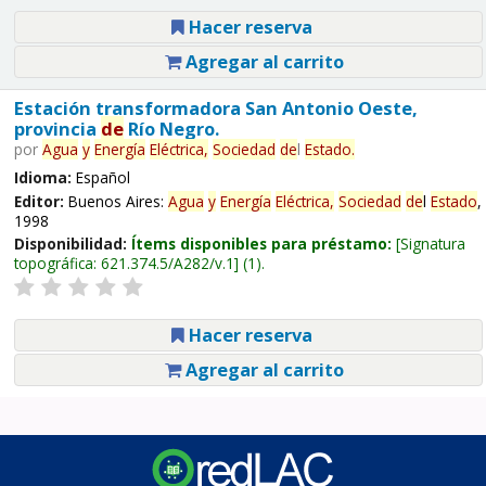
Hacer reserva
Agregar al carrito
Estación transformadora San Antonio Oeste,
provincia
de
Río Negro.
por
Agua
y
Energía
Eléctrica,
Sociedad
de
l
Estado
.
Idioma:
Español
Editor:
Buenos Aires:
Agua
y
Energía
Eléctrica,
Sociedad
de
l
Estado
,
1998
Disponibilidad:
Ítems disponibles para préstamo:
Signatura
topográfica:
621.374.5/A282/v.1
(1).
Hacer reserva
Agregar al carrito