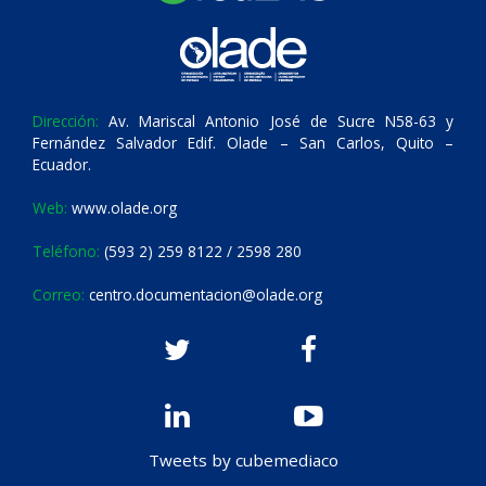
Dirección:
Av. Mariscal Antonio José de Sucre N58-63 y
Fernández Salvador Edif. Olade – San Carlos, Quito –
Ecuador.
Web:
www.olade.org
Teléfono:
(593 2) 259 8122 / 2598 280
Correo:
centro.documentacion@olade.org
Tweets by cubemediaco