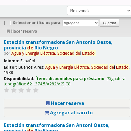
|
|
Seleccionar títulos para:
Hacer reserva
Estación transformadora San Antonio Oeste,
provincia
de
Río Negro
por
Agua
y
Energía
Eléctrica,
Sociedad
de
l
Estado
.
Idioma:
Español
Editor:
Buenos Aires:
Agua
y
Energía
Eléctrica,
Sociedad
de
l
Estado
,
1988
Disponibilidad:
Ítems disponibles para préstamo:
Signatura
topográfica:
621.374.5/A282/v.2
(3).
Hacer reserva
Agregar al carrito
Estación transformadora San Antoni Oeste,
provincia
de
Río Negro