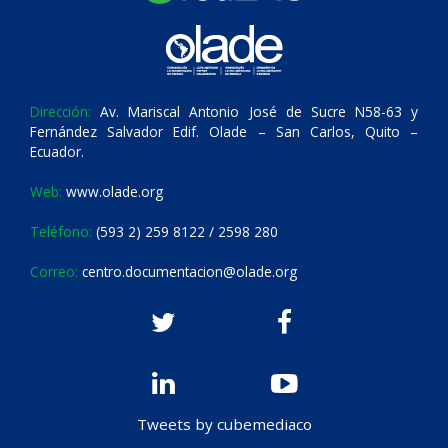
Dirección:
Av. Mariscal Antonio José de Sucre N58-63 y
Fernández Salvador Edif. Olade – San Carlos, Quito –
Ecuador.
Web:
www.olade.org
Teléfono:
(593 2) 259 8122 / 2598 280
Correo:
centro.documentacion@olade.org
Tweets by cubemediaco