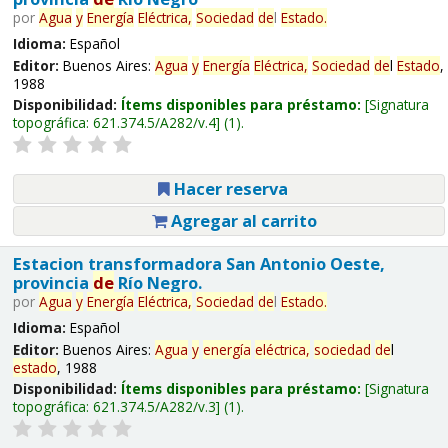
por
Agua
y
Energía
Eléctrica,
Sociedad
de
l
Estado
.
Idioma:
Español
Editor:
Buenos Aires:
Agua
y
Energía
Eléctrica,
Sociedad
de
l
Estado
,
1988
Disponibilidad:
Ítems disponibles para préstamo:
Signatura
topográfica:
621.374.5/A282/v.4
(1).
Hacer reserva
Agregar al carrito
Estacion transformadora San Antonio Oeste,
provincia
de
Río Negro.
por
Agua
y
Energía
Eléctrica,
Sociedad
de
l
Estado
.
Idioma:
Español
Editor:
Buenos Aires:
Agua
y
energía
eléctrica,
sociedad
de
l
estado
, 1988
Disponibilidad:
Ítems disponibles para préstamo:
Signatura
topográfica:
621.374.5/A282/v.3
(1).