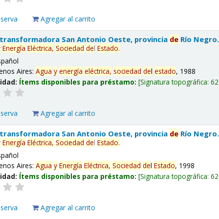
eserva
Agregar al carrito
 transformadora San Antonio Oeste, provincia
de
Río Negro
y
Energía
Eléctrica,
Sociedad
de
l
Estado
.
spañol
enos Aires:
Agua
y
energía
eléctrica,
sociedad
de
l
estado
, 1988
lidad:
Ítems disponibles para préstamo:
Signatura topográfica:
62
eserva
Agregar al carrito
 transformadora San Antonio Oeste, provincia
de
Río Negro
y
Energía
Eléctrica,
Sociedad
de
l
Estado
.
spañol
enos Aires:
Agua
y
Energía
Eléctrica,
Sociedad
de
l
Estado
, 1998
lidad:
Ítems disponibles para préstamo:
Signatura topográfica:
62
eserva
Agregar al carrito