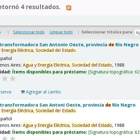
tornó 4 resultados.
|
Seleccionar todo
Limpiar todo
|
Seleccionar títulos para:
o
 transformadora San Antonio Oeste, provincia
de
Río Negro
y
Energía
Eléctrica,
Sociedad
de
l
Estado
.
spañol
enos Aires:
Agua
y
Energía
Eléctrica,
Sociedad
de
l
Estado
, 1988
lidad:
Ítems disponibles para préstamo:
Signatura topográfica:
62
eserva
Agregar al carrito
 transformadora San Antoni Oeste, provincia
de
Río Negro
y
Energía
Eléctrica,
Sociedad
de
l
Estado
.
spañol
enos Aires:
Agua
y
Energía
Eléctrica,
Sociedad
de
l
Estado
, 1988
lidad:
Ítems disponibles para préstamo:
Signatura topográfica:
62