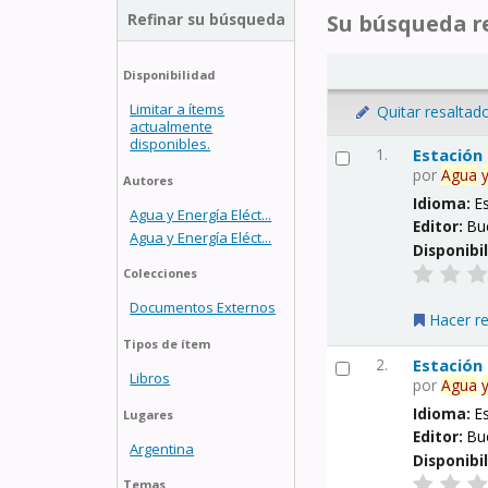
Refinar su búsqueda
Su búsqueda re
Disponibilidad
Limitar a ítems
Quitar resaltad
actualmente
disponibles.
1.
Estación
por
Agua
Autores
Idioma:
E
Agua y Energía Eléct...
Editor:
Bu
Agua y Energía Eléct...
Disponibi
Colecciones
Documentos Externos
Hacer r
Tipos de ítem
2.
Estación
Libros
por
Agua
Idioma:
E
Lugares
Editor:
Bu
Argentina
Disponibi
Temas