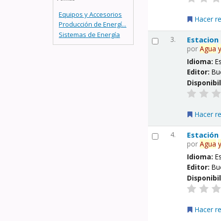
Equipos y Accesorios
Hacer r
Producción de Energí...
Sistemas de Energía
3.
Estacion
por
Agua
Idioma:
E
Editor:
Bu
Disponibi
Hacer r
4.
Estación
por
Agua
Idioma:
E
Editor:
Bu
Disponibi
Hacer r