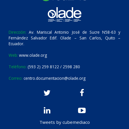
Dirección:
Av. Mariscal Antonio José de Sucre N58-63 y
Fernández Salvador Edif. Olade – San Carlos, Quito –
Ecuador.
Web:
www.olade.org
Teléfono:
(593 2) 259 8122 / 2598 280
Correo:
centro.documentacion@olade.org
Tweets by cubemediaco