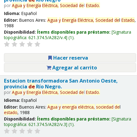
por
Agua
y
Energía
Eléctrica,
Sociedad
de
l
Estado
.
Idioma:
Español
Editor:
Buenos Aires:
Agua
y
Energía
Eléctrica,
Sociedad
de
l
Estado
,
1988
Disponibilidad:
Ítems disponibles para préstamo:
Signatura
topográfica:
621.374.5/A282/v.4
(1).
Hacer reserva
Agregar al carrito
Estacion transformadora San Antonio Oeste,
provincia
de
Río Negro.
por
Agua
y
Energía
Eléctrica,
Sociedad
de
l
Estado
.
Idioma:
Español
Editor:
Buenos Aires:
Agua
y
energía
eléctrica,
sociedad
de
l
estado
, 1988
Disponibilidad:
Ítems disponibles para préstamo:
Signatura
topográfica:
621.374.5/A282/v.3
(1).