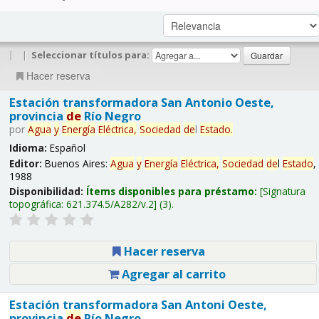
|
|
Seleccionar títulos para:
Hacer reserva
Estación transformadora San Antonio Oeste,
provincia
de
Río Negro
por
Agua
y
Energía
Eléctrica,
Sociedad
de
l
Estado
.
Idioma:
Español
Editor:
Buenos Aires:
Agua
y
Energía
Eléctrica,
Sociedad
de
l
Estado
,
1988
Disponibilidad:
Ítems disponibles para préstamo:
Signatura
topográfica:
621.374.5/A282/v.2
(3).
Hacer reserva
Agregar al carrito
Estación transformadora San Antoni Oeste,
provincia
de
Río Negro