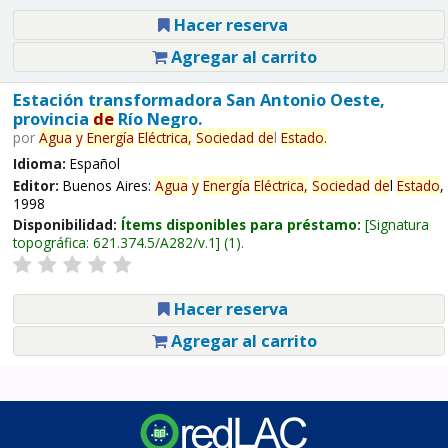
Hacer reserva
Agregar al carrito
Estación transformadora San Antonio Oeste,
provincia
de
Río Negro.
por
Agua
y
Energía
Eléctrica,
Sociedad
de
l
Estado
.
Idioma:
Español
Editor:
Buenos Aires:
Agua
y
Energía
Eléctrica,
Sociedad
de
l
Estado
,
1998
Disponibilidad:
Ítems disponibles para préstamo:
Signatura
topográfica:
621.374.5/A282/v.1
(1).
Hacer reserva
Agregar al carrito