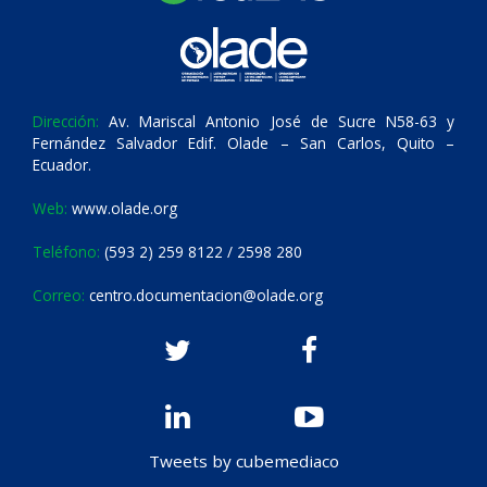
Dirección:
Av. Mariscal Antonio José de Sucre N58-63 y
Fernández Salvador Edif. Olade – San Carlos, Quito –
Ecuador.
Web:
www.olade.org
Teléfono:
(593 2) 259 8122 / 2598 280
Correo:
centro.documentacion@olade.org
Tweets by cubemediaco