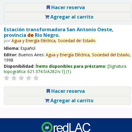
Hacer reserva
Agregar al carrito
Estación transformadora San Antonio Oeste,
provincia
de
Río Negro.
por
Agua
y
Energía
Eléctrica,
Sociedad
de
l
Estado
.
Idioma:
Español
Editor:
Buenos Aires:
Agua
y
Energía
Eléctrica,
Sociedad
de
l
Estado
,
1998
Disponibilidad:
Ítems disponibles para préstamo:
Signatura
topográfica:
621.374.5/A282/v.1
(1).
Hacer reserva
Agregar al carrito