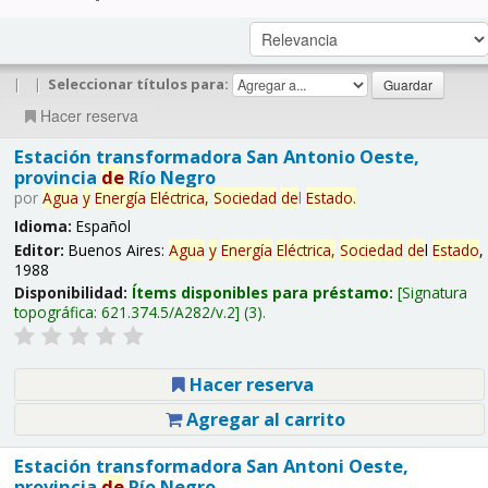
|
|
Seleccionar títulos para:
Hacer reserva
Estación transformadora San Antonio Oeste,
provincia
de
Río Negro
por
Agua
y
Energía
Eléctrica,
Sociedad
de
l
Estado
.
Idioma:
Español
Editor:
Buenos Aires:
Agua
y
Energía
Eléctrica,
Sociedad
de
l
Estado
,
1988
Disponibilidad:
Ítems disponibles para préstamo:
Signatura
topográfica:
621.374.5/A282/v.2
(3).
Hacer reserva
Agregar al carrito
Estación transformadora San Antoni Oeste,
provincia
de
Río Negro