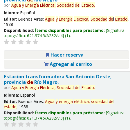
por
Agua
y
Energía
Eléctrica,
Sociedad
de
l
Estado
.
Idioma:
Español
Editor:
Buenos Aires:
Agua
y
Energía
Eléctrica,
Sociedad
de
l
Estado
,
1988
Disponibilidad:
Ítems disponibles para préstamo:
Signatura
topográfica:
621.374.5/A282/v.4
(1).
Hacer reserva
Agregar al carrito
Estacion transformadora San Antonio Oeste,
provincia
de
Río Negro.
por
Agua
y
Energía
Eléctrica,
Sociedad
de
l
Estado
.
Idioma:
Español
Editor:
Buenos Aires:
Agua
y
energía
eléctrica,
sociedad
de
l
estado
, 1988
Disponibilidad:
Ítems disponibles para préstamo:
Signatura
topográfica:
621.374.5/A282/v.3
(1).