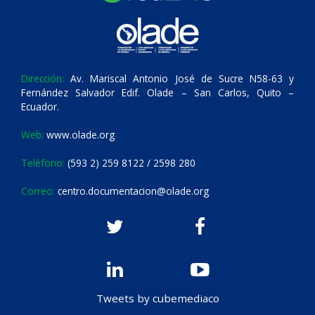
Dirección:
Av. Mariscal Antonio José de Sucre N58-63 y
Fernández Salvador Edif. Olade – San Carlos, Quito –
Ecuador.
Web:
www.olade.org
Teléfono:
(593 2) 259 8122 / 2598 280
Correo:
centro.documentacion@olade.org
Tweets by cubemediaco