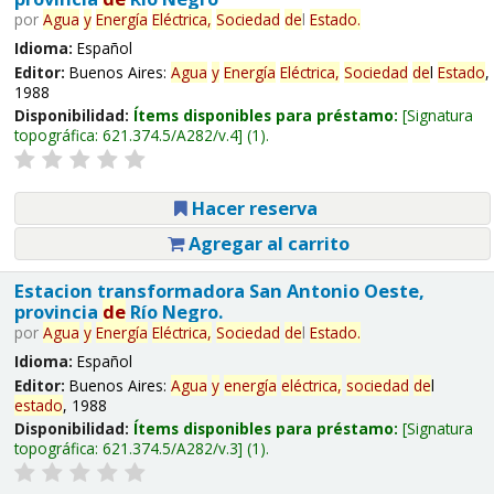
por
Agua
y
Energía
Eléctrica,
Sociedad
de
l
Estado
.
Idioma:
Español
Editor:
Buenos Aires:
Agua
y
Energía
Eléctrica,
Sociedad
de
l
Estado
,
1988
Disponibilidad:
Ítems disponibles para préstamo:
Signatura
topográfica:
621.374.5/A282/v.4
(1).
Hacer reserva
Agregar al carrito
Estacion transformadora San Antonio Oeste,
provincia
de
Río Negro.
por
Agua
y
Energía
Eléctrica,
Sociedad
de
l
Estado
.
Idioma:
Español
Editor:
Buenos Aires:
Agua
y
energía
eléctrica,
sociedad
de
l
estado
, 1988
Disponibilidad:
Ítems disponibles para préstamo:
Signatura
topográfica:
621.374.5/A282/v.3
(1).