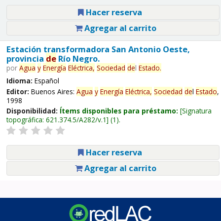
Hacer reserva
Agregar al carrito
Estación transformadora San Antonio Oeste,
provincia
de
Río Negro.
por
Agua
y
Energía
Eléctrica,
Sociedad
de
l
Estado
.
Idioma:
Español
Editor:
Buenos Aires:
Agua
y
Energía
Eléctrica,
Sociedad
de
l
Estado
,
1998
Disponibilidad:
Ítems disponibles para préstamo:
Signatura
topográfica:
621.374.5/A282/v.1
(1).
Hacer reserva
Agregar al carrito