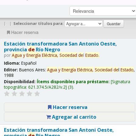
|
|
Seleccionar títulos para:
Hacer reserva
Estación transformadora San Antonio Oeste,
provincia
de
Río Negro
por
Agua
y
Energía
Eléctrica,
Sociedad
de
l
Estado
.
Idioma:
Español
Editor:
Buenos Aires:
Agua
y
Energía
Eléctrica,
Sociedad
de
l
Estado
,
1988
Disponibilidad:
Ítems disponibles para préstamo:
Signatura
topográfica:
621.374.5/A282/v.2
(3).
Hacer reserva
Agregar al carrito
Estación transformadora San Antoni Oeste,
provincia
de
Río Negro