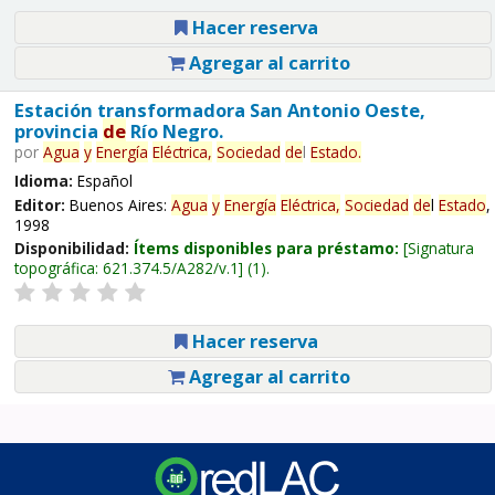
Hacer reserva
Agregar al carrito
Estación transformadora San Antonio Oeste,
provincia
de
Río Negro.
por
Agua
y
Energía
Eléctrica,
Sociedad
de
l
Estado
.
Idioma:
Español
Editor:
Buenos Aires:
Agua
y
Energía
Eléctrica,
Sociedad
de
l
Estado
,
1998
Disponibilidad:
Ítems disponibles para préstamo:
Signatura
topográfica:
621.374.5/A282/v.1
(1).
Hacer reserva
Agregar al carrito