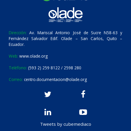
Dirección:
Av. Mariscal Antonio José de Sucre N58-63 y
Fernández Salvador Edif. Olade – San Carlos, Quito –
Ecuador.
Web:
www.olade.org
Teléfono:
(593 2) 259 8122 / 2598 280
Correo:
centro.documentacion@olade.org
Tweets by cubemediaco