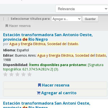
|
|
Seleccionar títulos para:
Hacer reserva
Estación transformadora San Antonio Oeste,
provincia
de
Río Negro
por
Agua
y
Energía
Eléctrica,
Sociedad
de
l
Estado
.
Idioma:
Español
Editor:
Buenos Aires:
Agua
y
Energía
Eléctrica,
Sociedad
de
l
Estado
,
1988
Disponibilidad:
Ítems disponibles para préstamo:
Signatura
topográfica:
621.374.5/A282/v.2
(3).
Hacer reserva
Agregar al carrito
Estación transformadora San Antoni Oeste,
provincia
de
Río Negro