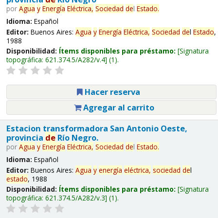
por
Agua
y
Energía
Eléctrica,
Sociedad
de
l
Estado
.
Idioma:
Español
Editor:
Buenos Aires:
Agua
y
Energía
Eléctrica,
Sociedad
de
l
Estado
,
1988
Disponibilidad:
Ítems disponibles para préstamo:
Signatura
topográfica:
621.374.5/A282/v.4
(1).
Hacer reserva
Agregar al carrito
Estacion transformadora San Antonio Oeste,
provincia
de
Río Negro.
por
Agua
y
Energía
Eléctrica,
Sociedad
de
l
Estado
.
Idioma:
Español
Editor:
Buenos Aires:
Agua
y
energía
eléctrica,
sociedad
de
l
estado
, 1988
Disponibilidad:
Ítems disponibles para préstamo:
Signatura
topográfica:
621.374.5/A282/v.3
(1).