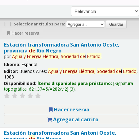
|
|
Seleccionar títulos para:
Hacer reserva
Estación transformadora San Antonio Oeste,
provincia
de
Río Negro
por
Agua
y
Energía
Eléctrica,
Sociedad
de
l
Estado
.
Idioma:
Español
Editor:
Buenos Aires:
Agua
y
Energía
Eléctrica,
Sociedad
de
l
Estado
,
1988
Disponibilidad:
Ítems disponibles para préstamo:
Signatura
topográfica:
621.374.5/A282/v.2
(3).
Hacer reserva
Agregar al carrito
Estación transformadora San Antoni Oeste,
provincia
de
Río Negro