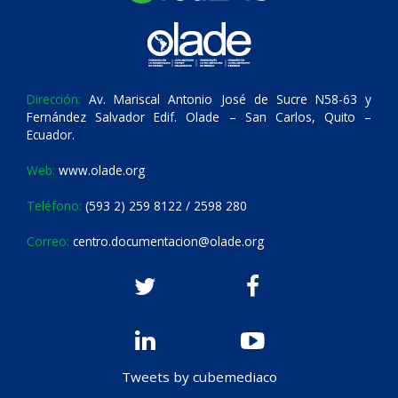
Dirección:
Av. Mariscal Antonio José de Sucre N58-63 y
Fernández Salvador Edif. Olade – San Carlos, Quito –
Ecuador.
Web:
www.olade.org
Teléfono:
(593 2) 259 8122 / 2598 280
Correo:
centro.documentacion@olade.org
Tweets by cubemediaco