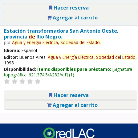
Hacer reserva
Agregar al carrito
Estación transformadora San Antonio Oeste,
provincia
de
Río Negro.
por
Agua
y
Energía
Eléctrica,
Sociedad
de
l
Estado
.
Idioma:
Español
Editor:
Buenos Aires:
Agua
y
Energía
Eléctrica,
Sociedad
de
l
Estado
,
1998
Disponibilidad:
Ítems disponibles para préstamo:
Signatura
topográfica:
621.374.5/A282/v.1
(1).
Hacer reserva
Agregar al carrito