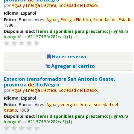
por
Agua
y
Energía
Eléctrica,
Sociedad
de
l
Estado
.
Idioma:
Español
Editor:
Buenos Aires:
Agua
y
Energía
Eléctrica,
Sociedad
de
l
Estado
,
1988
Disponibilidad:
Ítems disponibles para préstamo:
Signatura
topográfica:
621.374.5/A282/v.4
(1).
Hacer reserva
Agregar al carrito
Estacion transformadora San Antonio Oeste,
provincia
de
Río Negro.
por
Agua
y
Energía
Eléctrica,
Sociedad
de
l
Estado
.
Idioma:
Español
Editor:
Buenos Aires:
Agua
y
energía
eléctrica,
sociedad
de
l
estado
, 1988
Disponibilidad:
Ítems disponibles para préstamo:
Signatura
topográfica:
621.374.5/A282/v.3
(1).