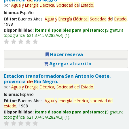
por
Agua
y
Energía
Eléctrica,
Sociedad
de
l
Estado
.
Idioma:
Español
Editor:
Buenos Aires:
Agua
y
Energía
Eléctrica,
Sociedad
de
l
Estado
,
1988
Disponibilidad:
Ítems disponibles para préstamo:
Signatura
topográfica:
621.374.5/A282/v.4
(1).
Hacer reserva
Agregar al carrito
Estacion transformadora San Antonio Oeste,
provincia
de
Río Negro.
por
Agua
y
Energía
Eléctrica,
Sociedad
de
l
Estado
.
Idioma:
Español
Editor:
Buenos Aires:
Agua
y
energía
eléctrica,
sociedad
de
l
estado
, 1988
Disponibilidad:
Ítems disponibles para préstamo:
Signatura
topográfica:
621.374.5/A282/v.3
(1).