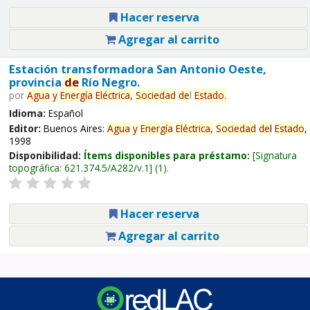
Hacer reserva
Agregar al carrito
Estación transformadora San Antonio Oeste,
provincia
de
Río Negro.
por
Agua
y
Energía
Eléctrica,
Sociedad
de
l
Estado
.
Idioma:
Español
Editor:
Buenos Aires:
Agua
y
Energía
Eléctrica,
Sociedad
de
l
Estado
,
1998
Disponibilidad:
Ítems disponibles para préstamo:
Signatura
topográfica:
621.374.5/A282/v.1
(1).
Hacer reserva
Agregar al carrito