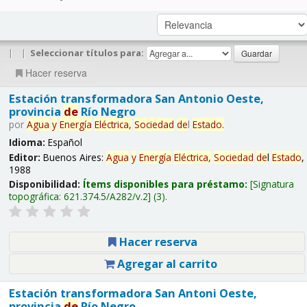
|
|
Seleccionar títulos para:
Hacer reserva
Estación transformadora San Antonio Oeste,
provincia
de
Río Negro
por
Agua
y
Energía
Eléctrica,
Sociedad
de
l
Estado
.
Idioma:
Español
Editor:
Buenos Aires:
Agua
y
Energía
Eléctrica,
Sociedad
de
l
Estado
,
1988
Disponibilidad:
Ítems disponibles para préstamo:
Signatura
topográfica:
621.374.5/A282/v.2
(3).
Hacer reserva
Agregar al carrito
Estación transformadora San Antoni Oeste,
provincia
de
Río Negro