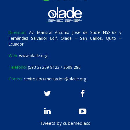
Dirección:
Av. Mariscal Antonio José de Sucre N58-63 y
Fernández Salvador Edif. Olade – San Carlos, Quito –
Ecuador.
Web:
www.olade.org
Teléfono:
(593 2) 259 8122 / 2598 280
Correo:
centro.documentacion@olade.org
Tweets by cubemediaco