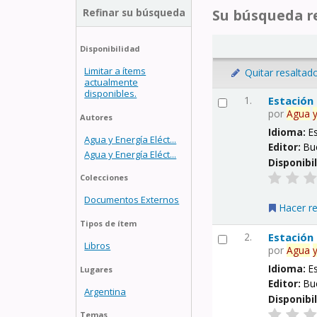
Refinar su búsqueda
Su búsqueda re
Disponibilidad
Limitar a ítems
Quitar resaltad
actualmente
disponibles.
1.
Estación
por
Agua
Autores
Idioma:
E
Agua y Energía Eléct...
Editor:
Bu
Agua y Energía Eléct...
Disponibi
Colecciones
Documentos Externos
Hacer r
Tipos de ítem
2.
Estación
Libros
por
Agua
Idioma:
E
Lugares
Editor:
Bu
Argentina
Disponibi
Temas