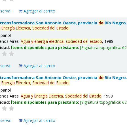
eserva
Agregar al carrito
 transformadora San Antonio Oeste, provincia
de
Río Negro
y
Energía
Eléctrica,
Sociedad
de
l
Estado
.
spañol
enos Aires:
Agua
y
energía
eléctrica,
sociedad
de
l
estado
, 1988
lidad:
Ítems disponibles para préstamo:
Signatura topográfica:
62
eserva
Agregar al carrito
 transformadora San Antonio Oeste, provincia
de
Río Negro
y
Energía
Eléctrica,
Sociedad
de
l
Estado
.
spañol
enos Aires:
Agua
y
Energía
Eléctrica,
Sociedad
de
l
Estado
, 1998
lidad:
Ítems disponibles para préstamo:
Signatura topográfica:
62
eserva
Agregar al carrito