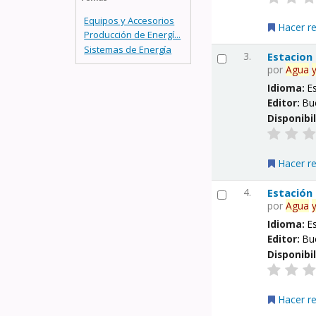
Equipos y Accesorios
Hacer r
Producción de Energí...
Sistemas de Energía
3.
Estacion
por
Agua
Idioma:
E
Editor:
Bu
Disponibi
Hacer r
4.
Estación
por
Agua
Idioma:
E
Editor:
Bu
Disponibi
Hacer r