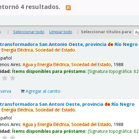
tornó 4 resultados.
|
Seleccionar todo
Limpiar todo
|
Seleccionar títulos para:
o
 transformadora San Antonio Oeste, provincia
de
Río Negro
y
Energía
Eléctrica,
Sociedad
de
l
Estado
.
spañol
enos Aires:
Agua
y
Energía
Eléctrica,
Sociedad
de
l
Estado
, 1988
lidad:
Ítems disponibles para préstamo:
Signatura topográfica:
62
eserva
Agregar al carrito
 transformadora San Antoni Oeste, provincia
de
Río Negro
y
Energía
Eléctrica,
Sociedad
de
l
Estado
.
spañol
enos Aires:
Agua
y
Energía
Eléctrica,
Sociedad
de
l
Estado
, 1988
lidad:
Ítems disponibles para préstamo:
Signatura topográfica:
62