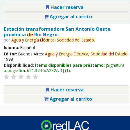
Hacer reserva
Agregar al carrito
Estación transformadora San Antonio Oeste,
provincia
de
Río Negro.
por
Agua
y
Energía
Eléctrica,
Sociedad
de
l
Estado
.
Idioma:
Español
Editor:
Buenos Aires:
Agua
y
Energía
Eléctrica,
Sociedad
de
l
Estado
,
1998
Disponibilidad:
Ítems disponibles para préstamo:
Signatura
topográfica:
621.374.5/A282/v.1
(1).
Hacer reserva
Agregar al carrito