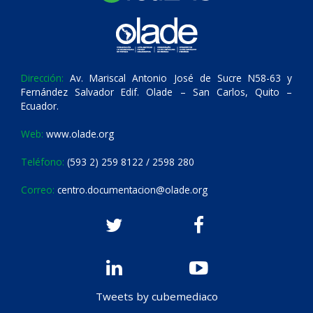
Dirección:
Av. Mariscal Antonio José de Sucre N58-63 y
Fernández Salvador Edif. Olade – San Carlos, Quito –
Ecuador.
Web:
www.olade.org
Teléfono:
(593 2) 259 8122 / 2598 280
Correo:
centro.documentacion@olade.org
Tweets by cubemediaco