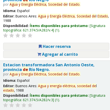
por
Agua
y
Energía
Eléctrica,
Sociedad
de
l
Estado
.
Idioma:
Español
Editor:
Buenos Aires:
Agua
y
Energía
Eléctrica,
Sociedad
de
l
Estado
,
1988
Disponibilidad:
Ítems disponibles para préstamo:
Signatura
topográfica:
621.374.5/A282/v.4
(1).
Hacer reserva
Agregar al carrito
Estacion transformadora San Antonio Oeste,
provincia
de
Río Negro.
por
Agua
y
Energía
Eléctrica,
Sociedad
de
l
Estado
.
Idioma:
Español
Editor:
Buenos Aires:
Agua
y
energía
eléctrica,
sociedad
de
l
estado
, 1988
Disponibilidad:
Ítems disponibles para préstamo:
Signatura
topográfica:
621.374.5/A282/v.3
(1).