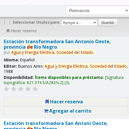
|
|
Seleccionar títulos para:
Hacer reserva
Estación transformadora San Antonio Oeste,
provincia
de
Río Negro
por
Agua
y
Energía
Eléctrica,
Sociedad
de
l
Estado
.
Idioma:
Español
Editor:
Buenos Aires:
Agua
y
Energía
Eléctrica,
Sociedad
de
l
Estado
,
1988
Disponibilidad:
Ítems disponibles para préstamo:
Signatura
topográfica:
621.374.5/A282/v.2
(3).
Hacer reserva
Agregar al carrito
Estación transformadora San Antoni Oeste,
provincia
de
Río Negro