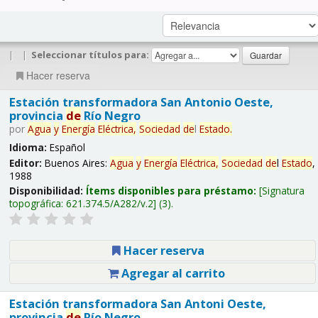
|
|
Seleccionar títulos para:
Hacer reserva
Estación transformadora San Antonio Oeste,
provincia
de
Río Negro
por
Agua
y
Energía
Eléctrica,
Sociedad
de
l
Estado
.
Idioma:
Español
Editor:
Buenos Aires:
Agua
y
Energía
Eléctrica,
Sociedad
de
l
Estado
,
1988
Disponibilidad:
Ítems disponibles para préstamo:
Signatura
topográfica:
621.374.5/A282/v.2
(3).
Hacer reserva
Agregar al carrito
Estación transformadora San Antoni Oeste,
provincia
de
Río Negro