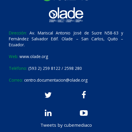
Dirección:
Av. Mariscal Antonio José de Sucre N58-63 y
Fernández Salvador Edif. Olade – San Carlos, Quito –
Ecuador.
Web:
www.olade.org
Teléfono:
(593 2) 259 8122 / 2598 280
Correo:
centro.documentacion@olade.org
Tweets by cubemediaco