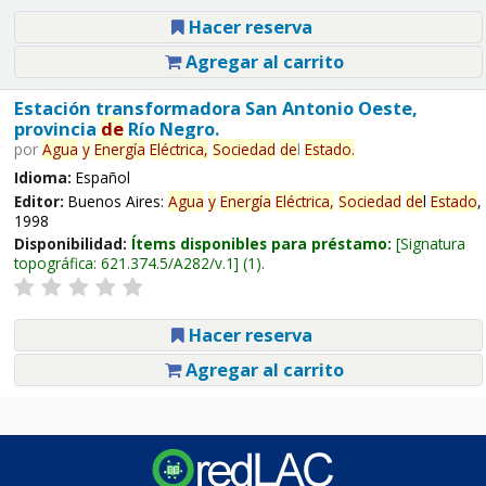
Hacer reserva
Agregar al carrito
Estación transformadora San Antonio Oeste,
provincia
de
Río Negro.
por
Agua
y
Energía
Eléctrica,
Sociedad
de
l
Estado
.
Idioma:
Español
Editor:
Buenos Aires:
Agua
y
Energía
Eléctrica,
Sociedad
de
l
Estado
,
1998
Disponibilidad:
Ítems disponibles para préstamo:
Signatura
topográfica:
621.374.5/A282/v.1
(1).
Hacer reserva
Agregar al carrito