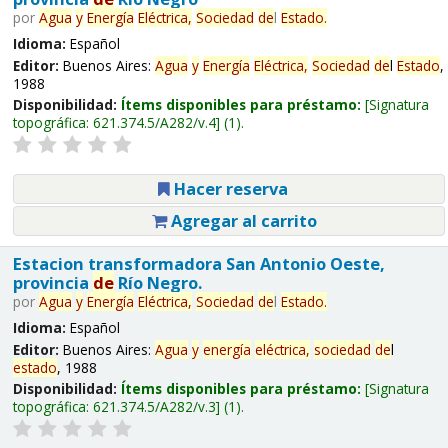
por
Agua
y
Energía
Eléctrica,
Sociedad
de
l
Estado
.
Idioma:
Español
Editor:
Buenos Aires:
Agua
y
Energía
Eléctrica,
Sociedad
de
l
Estado
,
1988
Disponibilidad:
Ítems disponibles para préstamo:
Signatura
topográfica:
621.374.5/A282/v.4
(1).
Hacer reserva
Agregar al carrito
Estacion transformadora San Antonio Oeste,
provincia
de
Río Negro.
por
Agua
y
Energía
Eléctrica,
Sociedad
de
l
Estado
.
Idioma:
Español
Editor:
Buenos Aires:
Agua
y
energía
eléctrica,
sociedad
de
l
estado
, 1988
Disponibilidad:
Ítems disponibles para préstamo:
Signatura
topográfica:
621.374.5/A282/v.3
(1).