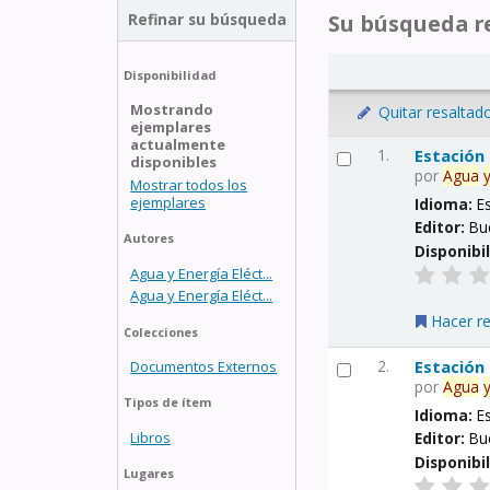
Refinar su búsqueda
Su búsqueda re
Disponibilidad
Mostrando
Quitar resaltad
ejemplares
actualmente
1.
Estación
disponibles
por
Agua
Mostrar todos los
ejemplares
Idioma:
E
Editor:
Bu
Autores
Disponibi
Agua y Energía Eléct...
Agua y Energía Eléct...
Hacer r
Colecciones
2.
Estación
Documentos Externos
por
Agua
Tipos de ítem
Idioma:
E
Libros
Editor:
Bu
Disponibi
Lugares