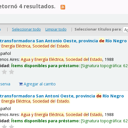
tornó 4 resultados.
|
Seleccionar todo
Limpiar todo
|
Seleccionar títulos para:
o
 transformadora San Antonio Oeste, provincia
de
Río Negro
y
Energía
Eléctrica,
Sociedad
de
l
Estado
.
spañol
enos Aires:
Agua
y
Energía
Eléctrica,
Sociedad
de
l
Estado
, 1988
lidad:
Ítems disponibles para préstamo:
Signatura topográfica:
62
eserva
Agregar al carrito
 transformadora San Antoni Oeste, provincia
de
Río Negro
y
Energía
Eléctrica,
Sociedad
de
l
Estado
.
spañol
enos Aires:
Agua
y
Energía
Eléctrica,
Sociedad
de
l
Estado
, 1988
lidad:
Ítems disponibles para préstamo:
Signatura topográfica:
62