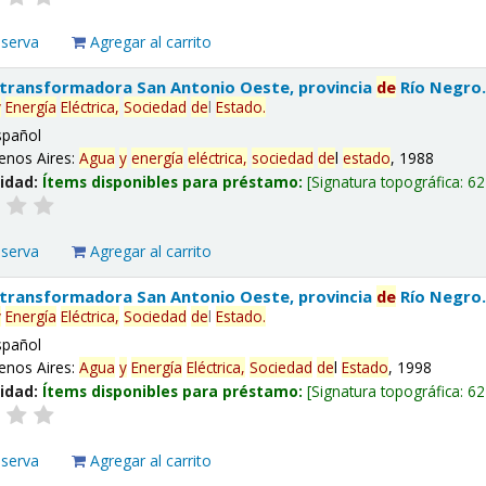
eserva
Agregar al carrito
 transformadora San Antonio Oeste, provincia
de
Río Negro
y
Energía
Eléctrica,
Sociedad
de
l
Estado
.
spañol
enos Aires:
Agua
y
energía
eléctrica,
sociedad
de
l
estado
, 1988
lidad:
Ítems disponibles para préstamo:
Signatura topográfica:
62
eserva
Agregar al carrito
 transformadora San Antonio Oeste, provincia
de
Río Negro
y
Energía
Eléctrica,
Sociedad
de
l
Estado
.
spañol
enos Aires:
Agua
y
Energía
Eléctrica,
Sociedad
de
l
Estado
, 1998
lidad:
Ítems disponibles para préstamo:
Signatura topográfica:
62
eserva
Agregar al carrito