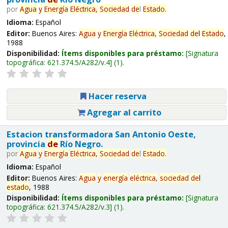
por
Agua
y
Energía
Eléctrica,
Sociedad
de
l
Estado
.
Idioma:
Español
Editor:
Buenos Aires:
Agua
y
Energía
Eléctrica,
Sociedad
de
l
Estado
,
1988
Disponibilidad:
Ítems disponibles para préstamo:
Signatura
topográfica:
621.374.5/A282/v.4
(1).
Hacer reserva
Agregar al carrito
Estacion transformadora San Antonio Oeste,
provincia
de
Río Negro.
por
Agua
y
Energía
Eléctrica,
Sociedad
de
l
Estado
.
Idioma:
Español
Editor:
Buenos Aires:
Agua
y
energía
eléctrica,
sociedad
de
l
estado
, 1988
Disponibilidad:
Ítems disponibles para préstamo:
Signatura
topográfica:
621.374.5/A282/v.3
(1).