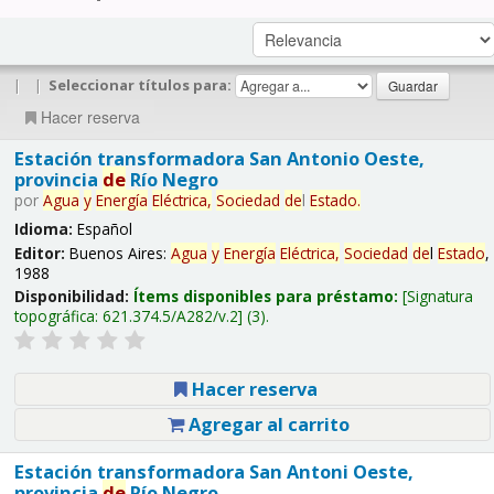
|
|
Seleccionar títulos para:
Hacer reserva
Estación transformadora San Antonio Oeste,
provincia
de
Río Negro
por
Agua
y
Energía
Eléctrica,
Sociedad
de
l
Estado
.
Idioma:
Español
Editor:
Buenos Aires:
Agua
y
Energía
Eléctrica,
Sociedad
de
l
Estado
,
1988
Disponibilidad:
Ítems disponibles para préstamo:
Signatura
topográfica:
621.374.5/A282/v.2
(3).
Hacer reserva
Agregar al carrito
Estación transformadora San Antoni Oeste,
provincia
de
Río Negro