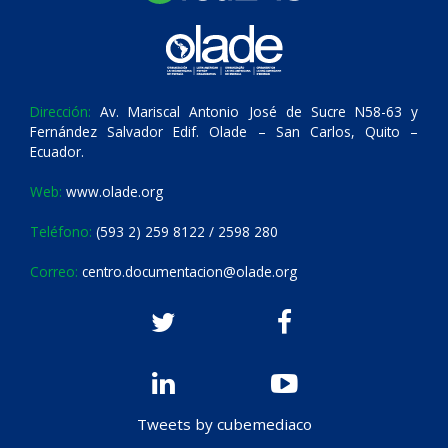
Dirección:
Av. Mariscal Antonio José de Sucre N58-63 y
Fernández Salvador Edif. Olade – San Carlos, Quito –
Ecuador.
Web:
www.olade.org
Teléfono:
(593 2) 259 8122 / 2598 280
Correo:
centro.documentacion@olade.org
Tweets by cubemediaco