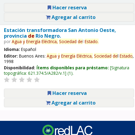
Hacer reserva
Agregar al carrito
Estación transformadora San Antonio Oeste,
provincia
de
Río Negro.
por
Agua
y
Energía
Eléctrica,
Sociedad
de
l
Estado
.
Idioma:
Español
Editor:
Buenos Aires:
Agua
y
Energía
Eléctrica,
Sociedad
de
l
Estado
,
1998
Disponibilidad:
Ítems disponibles para préstamo:
Signatura
topográfica:
621.374.5/A282/v.1
(1).
Hacer reserva
Agregar al carrito