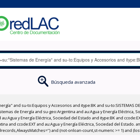
Búsqueda avanzada
nergía" and su-to:Equipos y Accesorios and itype:BK and su-to:SISTEMAS D
stemas de Energía and su-geo:Argentina and au:Agua y Energía Eléctrica, Soc
 au:Agua y Energía Eléctrica, Sociedad del Estado and itype:BK and ccode:E
ntina and ccode:EXT and au:Agua y Energía Eléctrica, Sociedad del Estado. 
llrecords,AlwaysMatches='') and (not-onloan-count,st-numeric >= 1) and (lost