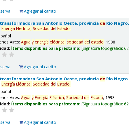
eserva
Agregar al carrito
 transformadora San Antonio Oeste, provincia
de
Río Negro
y
Energía
Eléctrica,
Sociedad
de
l
Estado
.
spañol
enos Aires:
Agua
y
energía
eléctrica,
sociedad
de
l
estado
, 1988
lidad:
Ítems disponibles para préstamo:
Signatura topográfica:
62
eserva
Agregar al carrito
 transformadora San Antonio Oeste, provincia
de
Río Negro
y
Energía
Eléctrica,
Sociedad
de
l
Estado
.
spañol
enos Aires:
Agua
y
Energía
Eléctrica,
Sociedad
de
l
Estado
, 1998
lidad:
Ítems disponibles para préstamo:
Signatura topográfica:
62
eserva
Agregar al carrito