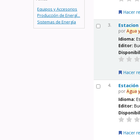
Equipos y Accesorios
Hacer r
Producción de Energí...
Sistemas de Energía
3.
Estacion
por
Agua
Idioma:
E
Editor:
Bu
Disponibi
Hacer r
4.
Estación
por
Agua
Idioma:
E
Editor:
Bu
Disponibi
Hacer r