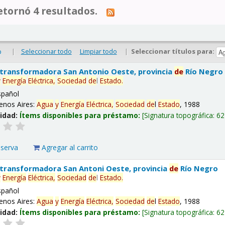
tornó 4 resultados.
|
Seleccionar todo
Limpiar todo
|
Seleccionar títulos para:
o
 transformadora San Antonio Oeste, provincia
de
Río Negro
y
Energía
Eléctrica,
Sociedad
de
l
Estado
.
spañol
enos Aires:
Agua
y
Energía
Eléctrica,
Sociedad
de
l
Estado
, 1988
lidad:
Ítems disponibles para préstamo:
Signatura topográfica:
62
eserva
Agregar al carrito
 transformadora San Antoni Oeste, provincia
de
Río Negro
y
Energía
Eléctrica,
Sociedad
de
l
Estado
.
spañol
enos Aires:
Agua
y
Energía
Eléctrica,
Sociedad
de
l
Estado
, 1988
lidad:
Ítems disponibles para préstamo:
Signatura topográfica:
62