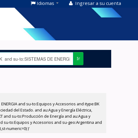
Idiomas
Ingresar a su cuenta
Ir
E ENERGIA and su-to:Equipos y Accesorios and itype:BK
iedad del Estado. and au:Agua y Energía Eléctrica,
XT and su-to:Producción de Energía and au:Agua y
and su-to:Equipos y Accesorios and su-geo:Argentina and
,st-numeric=0) )'