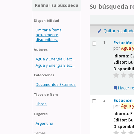
Refinar su búsqueda
Su búsqueda re
Disponibilidad
Limitar a ítems
Quitar resaltad
actualmente
disponibles.
1.
Estación
por
Agua
Autores
Idioma:
E
Agua y Energía Eléct...
Editor:
Bu
Agua y Energía Eléct...
Disponibi
Colecciones
Documentos Externos
Hacer r
Tipos de ítem
2.
Estación
Libros
por
Agua
Idioma:
E
Lugares
Editor:
Bu
Argentina
Disponibi
Temas