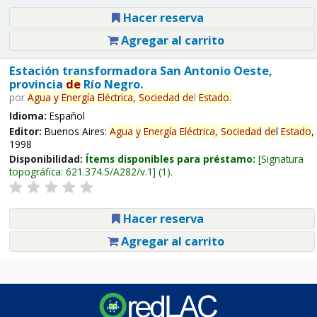
Hacer reserva
Agregar al carrito
Estación transformadora San Antonio Oeste,
provincia
de
Río Negro.
por
Agua
y
Energía
Eléctrica,
Sociedad
de
l
Estado
.
Idioma:
Español
Editor:
Buenos Aires:
Agua
y
Energía
Eléctrica,
Sociedad
de
l
Estado
,
1998
Disponibilidad:
Ítems disponibles para préstamo:
Signatura
topográfica:
621.374.5/A282/v.1
(1).
Hacer reserva
Agregar al carrito