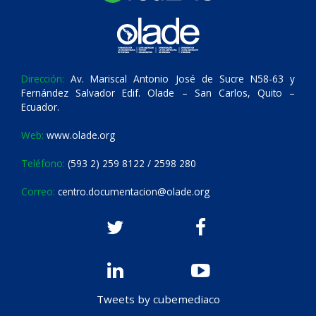
Dirección:
Av. Mariscal Antonio José de Sucre N58-63 y
Fernández Salvador Edif. Olade – San Carlos, Quito –
Ecuador.
Web:
www.olade.org
Teléfono:
(593 2) 259 8122 / 2598 280
Correo:
centro.documentacion@olade.org
Tweets by cubemediaco