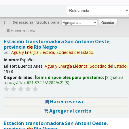
|
|
Seleccionar títulos para:
Hacer reserva
Estación transformadora San Antonio Oeste,
provincia
de
Río Negro
por
Agua
y
Energía
Eléctrica,
Sociedad
de
l
Estado
.
Idioma:
Español
Editor:
Buenos Aires:
Agua
y
Energía
Eléctrica,
Sociedad
de
l
Estado
,
1988
Disponibilidad:
Ítems disponibles para préstamo:
Signatura
topográfica:
621.374.5/A282/v.2
(3).
Hacer reserva
Agregar al carrito
Estación transformadora San Antoni Oeste,
provincia
de
Río Negro