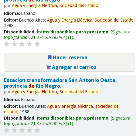
por
Agua
y
Energía
Eléctrica,
Sociedad
de
l
Estado
.
Idioma:
Español
Editor:
Buenos Aires:
Agua
y
Energía
Eléctrica,
Sociedad
de
l
Estado
,
1988
Disponibilidad:
Ítems disponibles para préstamo:
Signatura
topográfica:
621.374.5/A282/v.4
(1).
Hacer reserva
Agregar al carrito
Estacion transformadora San Antonio Oeste,
provincia
de
Río Negro.
por
Agua
y
Energía
Eléctrica,
Sociedad
de
l
Estado
.
Idioma:
Español
Editor:
Buenos Aires:
Agua
y
energía
eléctrica,
sociedad
de
l
estado
, 1988
Disponibilidad:
Ítems disponibles para préstamo:
Signatura
topográfica:
621.374.5/A282/v.3
(1).