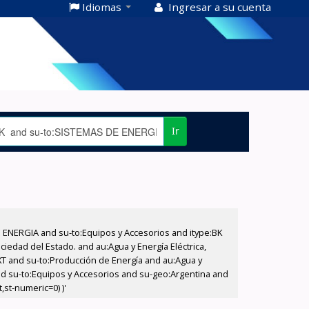
Idiomas
Ingresar a su cuenta
Ir
E ENERGIA and su-to:Equipos y Accesorios and itype:BK
iedad del Estado. and au:Agua y Energía Eléctrica,
XT and su-to:Producción de Energía and au:Agua y
and su-to:Equipos y Accesorios and su-geo:Argentina and
,st-numeric=0) )'