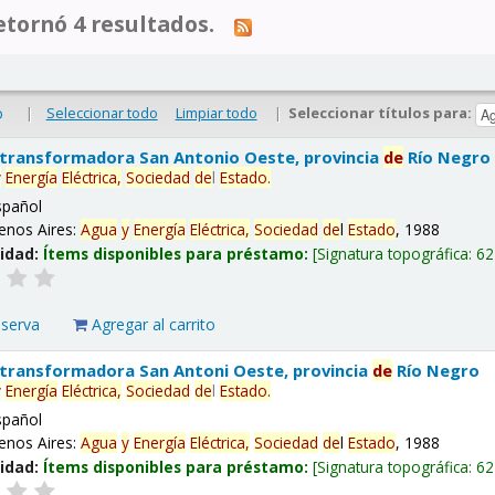
tornó 4 resultados.
|
Seleccionar todo
Limpiar todo
|
Seleccionar títulos para:
o
 transformadora San Antonio Oeste, provincia
de
Río Negro
y
Energía
Eléctrica,
Sociedad
de
l
Estado
.
spañol
enos Aires:
Agua
y
Energía
Eléctrica,
Sociedad
de
l
Estado
, 1988
lidad:
Ítems disponibles para préstamo:
Signatura topográfica:
62
eserva
Agregar al carrito
 transformadora San Antoni Oeste, provincia
de
Río Negro
y
Energía
Eléctrica,
Sociedad
de
l
Estado
.
spañol
enos Aires:
Agua
y
Energía
Eléctrica,
Sociedad
de
l
Estado
, 1988
lidad:
Ítems disponibles para préstamo:
Signatura topográfica:
62