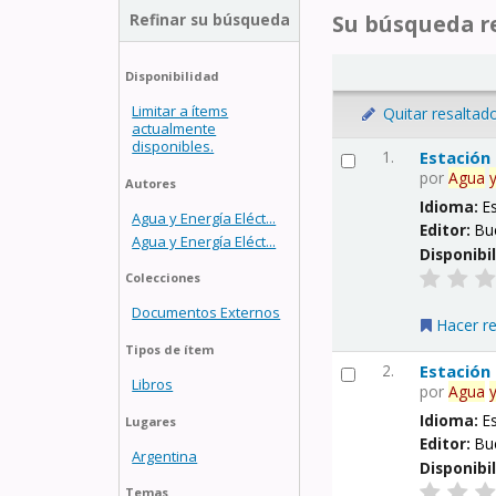
Refinar su búsqueda
Su búsqueda re
Disponibilidad
Limitar a ítems
Quitar resaltad
actualmente
disponibles.
1.
Estación
por
Agua
Autores
Idioma:
E
Agua y Energía Eléct...
Editor:
Bu
Agua y Energía Eléct...
Disponibi
Colecciones
Documentos Externos
Hacer r
Tipos de ítem
2.
Estación
Libros
por
Agua
Idioma:
E
Lugares
Editor:
Bu
Argentina
Disponibi
Temas