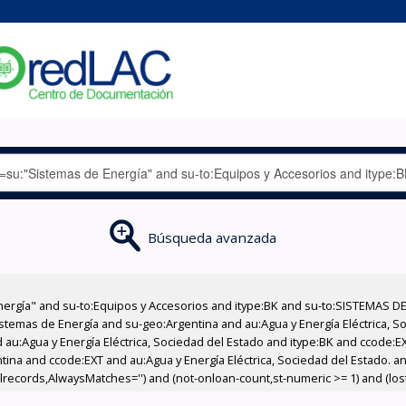
Búsqueda avanzada
nergía" and su-to:Equipos y Accesorios and itype:BK and su-to:SISTEMAS D
stemas de Energía and su-geo:Argentina and au:Agua y Energía Eléctrica, Soc
 au:Agua y Energía Eléctrica, Sociedad del Estado and itype:BK and ccode:E
ntina and ccode:EXT and au:Agua y Energía Eléctrica, Sociedad del Estado. 
llrecords,AlwaysMatches='') and (not-onloan-count,st-numeric >= 1) and (lost