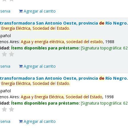
eserva
Agregar al carrito
 transformadora San Antonio Oeste, provincia
de
Río Negro
y
Energía
Eléctrica,
Sociedad
de
l
Estado
.
spañol
enos Aires:
Agua
y
energía
eléctrica,
sociedad
de
l
estado
, 1988
lidad:
Ítems disponibles para préstamo:
Signatura topográfica:
62
eserva
Agregar al carrito
 transformadora San Antonio Oeste, provincia
de
Río Negro
y
Energía
Eléctrica,
Sociedad
de
l
Estado
.
spañol
enos Aires:
Agua
y
Energía
Eléctrica,
Sociedad
de
l
Estado
, 1998
lidad:
Ítems disponibles para préstamo:
Signatura topográfica:
62
eserva
Agregar al carrito