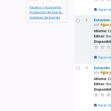
Equipos y Accesorios
Hacer r
Producción de Energí...
Sistemas de Energía
3.
Estacion
por
Agua
Idioma:
E
Editor:
Bu
Disponibi
Hacer r
4.
Estación
por
Agua
Idioma:
E
Editor:
Bu
Disponibi
Hacer r