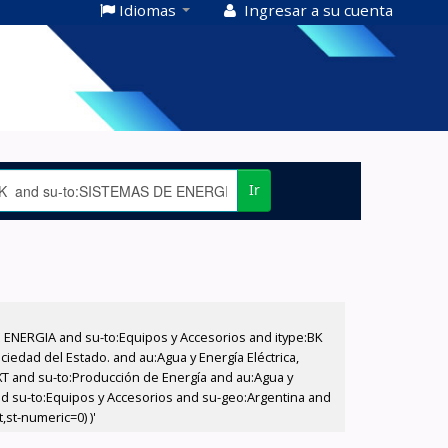
Idiomas
Ingresar a su cuenta
Ir
E ENERGIA and su-to:Equipos y Accesorios and itype:BK
iedad del Estado. and au:Agua y Energía Eléctrica,
XT and su-to:Producción de Energía and au:Agua y
and su-to:Equipos y Accesorios and su-geo:Argentina and
,st-numeric=0) )'