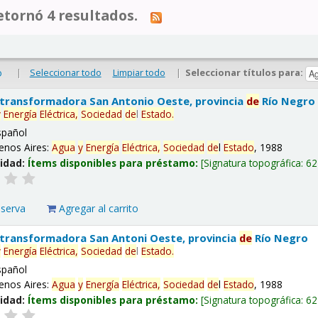
tornó 4 resultados.
|
Seleccionar todo
Limpiar todo
|
Seleccionar títulos para:
o
 transformadora San Antonio Oeste, provincia
de
Río Negro
y
Energía
Eléctrica,
Sociedad
de
l
Estado
.
spañol
enos Aires:
Agua
y
Energía
Eléctrica,
Sociedad
de
l
Estado
, 1988
lidad:
Ítems disponibles para préstamo:
Signatura topográfica:
62
eserva
Agregar al carrito
 transformadora San Antoni Oeste, provincia
de
Río Negro
y
Energía
Eléctrica,
Sociedad
de
l
Estado
.
spañol
enos Aires:
Agua
y
Energía
Eléctrica,
Sociedad
de
l
Estado
, 1988
lidad:
Ítems disponibles para préstamo:
Signatura topográfica:
62