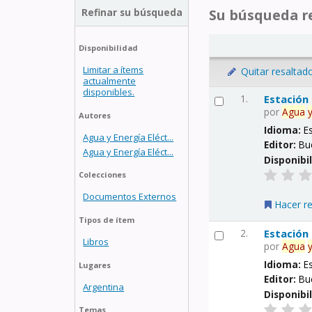
Refinar su búsqueda
Su búsqueda re
Disponibilidad
Limitar a ítems
Quitar resaltad
actualmente
disponibles.
1.
Estación
por
Agua
Autores
Idioma:
E
Agua y Energía Eléct...
Editor:
Bu
Agua y Energía Eléct...
Disponibi
Colecciones
Documentos Externos
Hacer r
Tipos de ítem
2.
Estación
Libros
por
Agua
Idioma:
E
Lugares
Editor:
Bu
Argentina
Disponibi
Temas