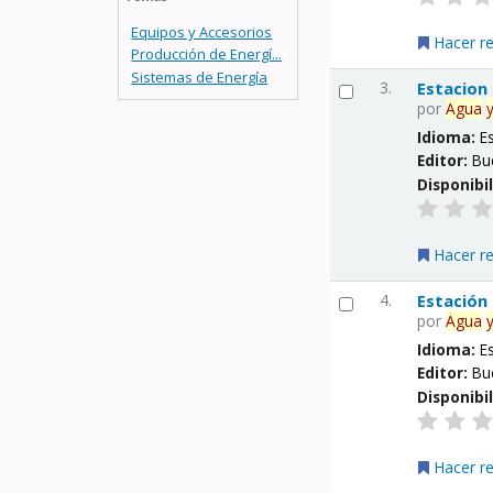
Equipos y Accesorios
Hacer r
Producción de Energí...
Sistemas de Energía
3.
Estacion
por
Agua
Idioma:
E
Editor:
Bu
Disponibi
Hacer r
4.
Estación
por
Agua
Idioma:
E
Editor:
Bu
Disponibi
Hacer r