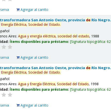
eserva
Agregar al carrito
 transformadora San Antonio Oeste, provincia
de
Río Negro
y
Energía
Eléctrica,
Sociedad
de
l
Estado
.
spañol
enos Aires:
Agua
y
energía
eléctrica,
sociedad
de
l
estado
, 1988
lidad:
Ítems disponibles para préstamo:
Signatura topográfica:
62
eserva
Agregar al carrito
 transformadora San Antonio Oeste, provincia
de
Río Negro
y
Energía
Eléctrica,
Sociedad
de
l
Estado
.
spañol
enos Aires:
Agua
y
Energía
Eléctrica,
Sociedad
de
l
Estado
, 1998
lidad:
Ítems disponibles para préstamo:
Signatura topográfica:
62
eserva
Agregar al carrito