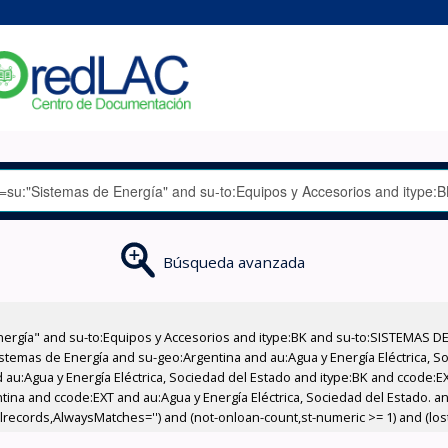
Búsqueda avanzada
nergía" and su-to:Equipos y Accesorios and itype:BK and su-to:SISTEMAS D
stemas de Energía and su-geo:Argentina and au:Agua y Energía Eléctrica, Soc
 au:Agua y Energía Eléctrica, Sociedad del Estado and itype:BK and ccode:E
ntina and ccode:EXT and au:Agua y Energía Eléctrica, Sociedad del Estado. 
llrecords,AlwaysMatches='') and (not-onloan-count,st-numeric >= 1) and (lost