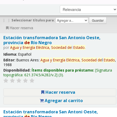
|
|
Seleccionar títulos para:
Hacer reserva
Estación transformadora San Antonio Oeste,
provincia
de
Río Negro
por
Agua
y
Energía
Eléctrica,
Sociedad
de
l
Estado
.
Idioma:
Español
Editor:
Buenos Aires:
Agua
y
Energía
Eléctrica,
Sociedad
de
l
Estado
,
1988
Disponibilidad:
Ítems disponibles para préstamo:
Signatura
topográfica:
621.374.5/A282/v.2
(3).
Hacer reserva
Agregar al carrito
Estación transformadora San Antoni Oeste,
provincia
de
Río Negro