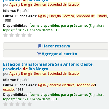
por
Agua
y
Energía
Eléctrica,
Sociedad
de
l
Estado
.
Idioma:
Español
Editor:
Buenos Aires:
Agua
y
Energía
Eléctrica,
Sociedad
de
l
Estado
,
1988
Disponibilidad:
Ítems disponibles para préstamo:
Signatura
topográfica:
621.374.5/A282/v.4
(1).
Hacer reserva
Agregar al carrito
Estacion transformadora San Antonio Oeste,
provincia
de
Río Negro.
por
Agua
y
Energía
Eléctrica,
Sociedad
de
l
Estado
.
Idioma:
Español
Editor:
Buenos Aires:
Agua
y
energía
eléctrica,
sociedad
de
l
estado
, 1988
Disponibilidad:
Ítems disponibles para préstamo:
Signatura
topográfica:
621.374.5/A282/v.3
(1).