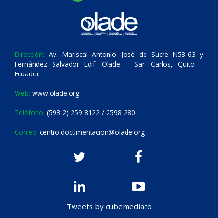
Dirección:
Av. Mariscal Antonio José de Sucre N58-63 y
Fernández Salvador Edif. Olade – San Carlos, Quito –
Ecuador.
Web:
www.olade.org
Teléfono:
(593 2) 259 8122 / 2598 280
Correo:
centro.documentacion@olade.org
Tweets by cubemediaco