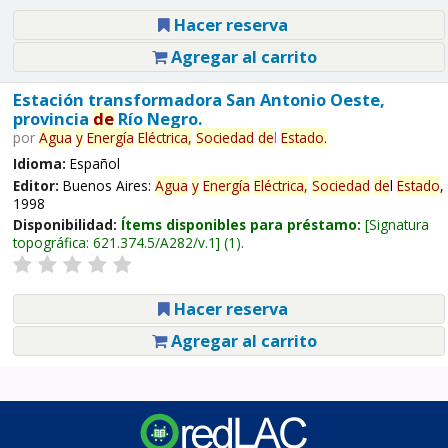
Hacer reserva
Agregar al carrito
Estación transformadora San Antonio Oeste,
provincia
de
Río Negro.
por
Agua
y
Energía
Eléctrica,
Sociedad
de
l
Estado
.
Idioma:
Español
Editor:
Buenos Aires:
Agua
y
Energía
Eléctrica,
Sociedad
de
l
Estado
,
1998
Disponibilidad:
Ítems disponibles para préstamo:
Signatura
topográfica:
621.374.5/A282/v.1
(1).
Hacer reserva
Agregar al carrito