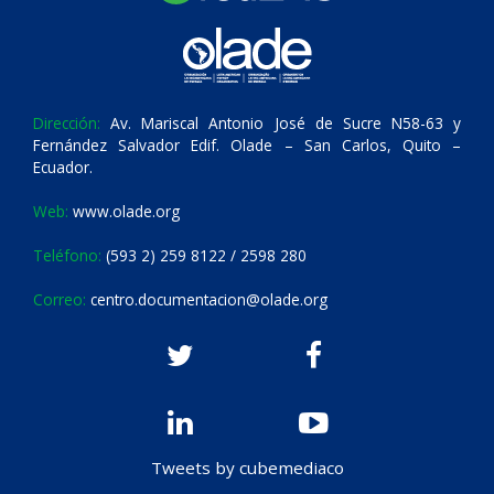
Dirección:
Av. Mariscal Antonio José de Sucre N58-63 y
Fernández Salvador Edif. Olade – San Carlos, Quito –
Ecuador.
Web:
www.olade.org
Teléfono:
(593 2) 259 8122 / 2598 280
Correo:
centro.documentacion@olade.org
Tweets by cubemediaco