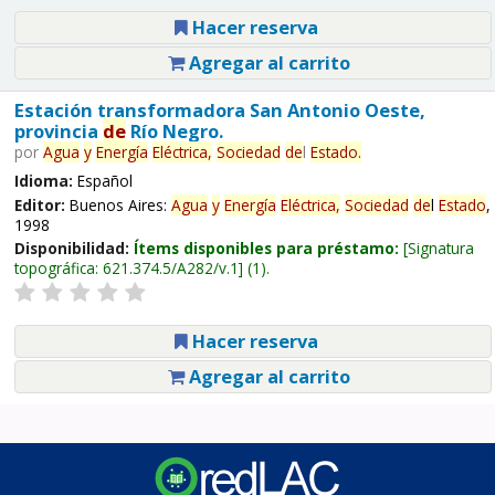
Hacer reserva
Agregar al carrito
Estación transformadora San Antonio Oeste,
provincia
de
Río Negro.
por
Agua
y
Energía
Eléctrica,
Sociedad
de
l
Estado
.
Idioma:
Español
Editor:
Buenos Aires:
Agua
y
Energía
Eléctrica,
Sociedad
de
l
Estado
,
1998
Disponibilidad:
Ítems disponibles para préstamo:
Signatura
topográfica:
621.374.5/A282/v.1
(1).
Hacer reserva
Agregar al carrito