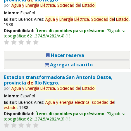
por
Agua
y
Energía
Eléctrica,
Sociedad
de
l
Estado
.
Idioma:
Español
Editor:
Buenos Aires:
Agua
y
Energía
Eléctrica,
Sociedad
de
l
Estado
,
1988
Disponibilidad:
Ítems disponibles para préstamo:
Signatura
topográfica:
621.374.5/A282/v.4
(1).
Hacer reserva
Agregar al carrito
Estacion transformadora San Antonio Oeste,
provincia
de
Río Negro.
por
Agua
y
Energía
Eléctrica,
Sociedad
de
l
Estado
.
Idioma:
Español
Editor:
Buenos Aires:
Agua
y
energía
eléctrica,
sociedad
de
l
estado
, 1988
Disponibilidad:
Ítems disponibles para préstamo:
Signatura
topográfica:
621.374.5/A282/v.3
(1).