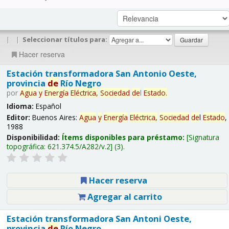
|
|
Seleccionar títulos para:
Hacer reserva
Estación transformadora San Antonio Oeste,
provincia
de
Río Negro
por
Agua
y
Energía
Eléctrica,
Sociedad
de
l
Estado
.
Idioma:
Español
Editor:
Buenos Aires:
Agua
y
Energía
Eléctrica,
Sociedad
de
l
Estado
,
1988
Disponibilidad:
Ítems disponibles para préstamo:
Signatura
topográfica:
621.374.5/A282/v.2
(3).
Hacer reserva
Agregar al carrito
Estación transformadora San Antoni Oeste,
provincia
de
Río Negro