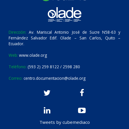
Dirección:
Av. Mariscal Antonio José de Sucre N58-63 y
Fernández Salvador Edif. Olade – San Carlos, Quito –
Ecuador.
Web:
www.olade.org
Teléfono:
(593 2) 259 8122 / 2598 280
Correo:
centro.documentacion@olade.org
Tweets by cubemediaco