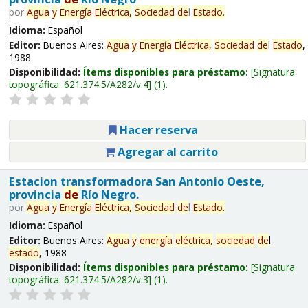
por
Agua
y
Energía
Eléctrica,
Sociedad
de
l
Estado
.
Idioma:
Español
Editor:
Buenos Aires:
Agua
y
Energía
Eléctrica,
Sociedad
de
l
Estado
,
1988
Disponibilidad:
Ítems disponibles para préstamo:
Signatura
topográfica:
621.374.5/A282/v.4
(1).
Hacer reserva
Agregar al carrito
Estacion transformadora San Antonio Oeste,
provincia
de
Río Negro.
por
Agua
y
Energía
Eléctrica,
Sociedad
de
l
Estado
.
Idioma:
Español
Editor:
Buenos Aires:
Agua
y
energía
eléctrica,
sociedad
de
l
estado
, 1988
Disponibilidad:
Ítems disponibles para préstamo:
Signatura
topográfica:
621.374.5/A282/v.3
(1).