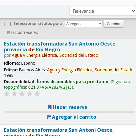
|
|
Seleccionar títulos para:
Hacer reserva
Estación transformadora San Antonio Oeste,
provincia
de
Río Negro
por
Agua
y
Energía
Eléctrica,
Sociedad
de
l
Estado
.
Idioma:
Español
Editor:
Buenos Aires:
Agua
y
Energía
Eléctrica,
Sociedad
de
l
Estado
,
1988
Disponibilidad:
Ítems disponibles para préstamo:
Signatura
topográfica:
621.374.5/A282/v.2
(3).
Hacer reserva
Agregar al carrito
Estación transformadora San Antoni Oeste,
provincia
de
Río Negro