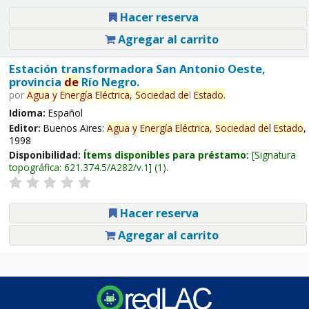
Hacer reserva
Agregar al carrito
Estación transformadora San Antonio Oeste,
provincia
de
Río Negro.
por
Agua
y
Energía
Eléctrica,
Sociedad
de
l
Estado
.
Idioma:
Español
Editor:
Buenos Aires:
Agua
y
Energía
Eléctrica,
Sociedad
de
l
Estado
,
1998
Disponibilidad:
Ítems disponibles para préstamo:
Signatura
topográfica:
621.374.5/A282/v.1
(1).
Hacer reserva
Agregar al carrito