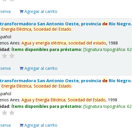
eserva
Agregar al carrito
 transformadora San Antonio Oeste, provincia
de
Río Negro
y
Energía
Eléctrica,
Sociedad
de
l
Estado
.
spañol
enos Aires:
Agua
y
energía
eléctrica,
sociedad
de
l
estado
, 1988
lidad:
Ítems disponibles para préstamo:
Signatura topográfica:
62
eserva
Agregar al carrito
 transformadora San Antonio Oeste, provincia
de
Río Negro
y
Energía
Eléctrica,
Sociedad
de
l
Estado
.
spañol
enos Aires:
Agua
y
Energía
Eléctrica,
Sociedad
de
l
Estado
, 1998
lidad:
Ítems disponibles para préstamo:
Signatura topográfica:
62
eserva
Agregar al carrito