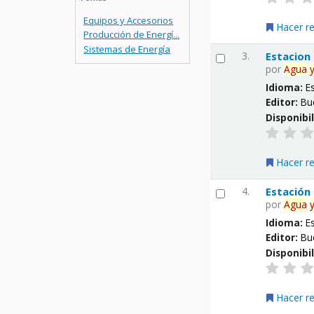
Equipos y Accesorios
Hacer r
Producción de Energí...
Sistemas de Energía
3.
Estacion
por
Agua
Idioma:
E
Editor:
Bu
Disponibi
Hacer r
4.
Estación
por
Agua
Idioma:
E
Editor:
Bu
Disponibi
Hacer r