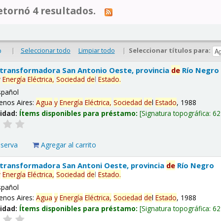
tornó 4 resultados.
|
Seleccionar todo
Limpiar todo
|
Seleccionar títulos para:
o
 transformadora San Antonio Oeste, provincia
de
Río Negro
y
Energía
Eléctrica,
Sociedad
de
l
Estado
.
spañol
enos Aires:
Agua
y
Energía
Eléctrica,
Sociedad
de
l
Estado
, 1988
lidad:
Ítems disponibles para préstamo:
Signatura topográfica:
62
eserva
Agregar al carrito
 transformadora San Antoni Oeste, provincia
de
Río Negro
y
Energía
Eléctrica,
Sociedad
de
l
Estado
.
spañol
enos Aires:
Agua
y
Energía
Eléctrica,
Sociedad
de
l
Estado
, 1988
lidad:
Ítems disponibles para préstamo:
Signatura topográfica:
62