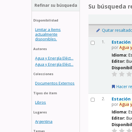
Refinar su búsqueda
Su búsqueda re
Disponibilidad
Limitar a ítems
Quitar resaltad
actualmente
disponibles.
1.
Estación
por
Agua
Autores
Idioma:
E
Agua y Energía Eléct...
Editor:
Bu
Agua y Energía Eléct...
Disponibi
Colecciones
Documentos Externos
Hacer r
Tipos de ítem
2.
Estación
Libros
por
Agua
Idioma:
E
Lugares
Editor:
Bu
Argentina
Disponibi
Temas