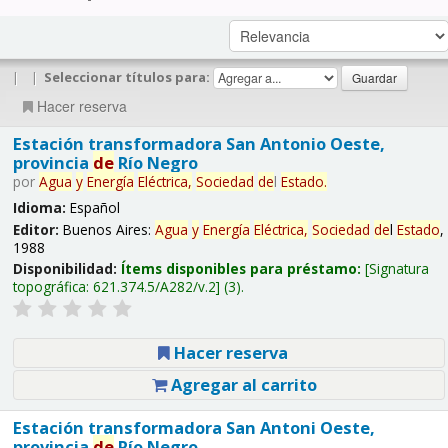
|
|
Seleccionar títulos para:
Hacer reserva
Estación transformadora San Antonio Oeste,
provincia
de
Río Negro
por
Agua
y
Energía
Eléctrica,
Sociedad
de
l
Estado
.
Idioma:
Español
Editor:
Buenos Aires:
Agua
y
Energía
Eléctrica,
Sociedad
de
l
Estado
,
1988
Disponibilidad:
Ítems disponibles para préstamo:
Signatura
topográfica:
621.374.5/A282/v.2
(3).
Hacer reserva
Agregar al carrito
Estación transformadora San Antoni Oeste,
provincia
de
Río Negro