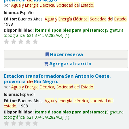
por
Agua
y
Energía
Eléctrica,
Sociedad
de
l
Estado
.
Idioma:
Español
Editor:
Buenos Aires:
Agua
y
Energía
Eléctrica,
Sociedad
de
l
Estado
,
1988
Disponibilidad:
Ítems disponibles para préstamo:
Signatura
topográfica:
621.374.5/A282/v.4
(1).
Hacer reserva
Agregar al carrito
Estacion transformadora San Antonio Oeste,
provincia
de
Río Negro.
por
Agua
y
Energía
Eléctrica,
Sociedad
de
l
Estado
.
Idioma:
Español
Editor:
Buenos Aires:
Agua
y
energía
eléctrica,
sociedad
de
l
estado
, 1988
Disponibilidad:
Ítems disponibles para préstamo:
Signatura
topográfica:
621.374.5/A282/v.3
(1).