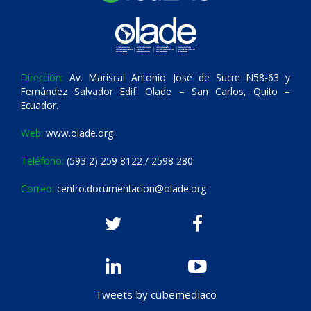
Dirección:
Av. Mariscal Antonio José de Sucre N58-63 y
Fernández Salvador Edif. Olade – San Carlos, Quito –
Ecuador.
Web:
www.olade.org
Teléfono:
(593 2) 259 8122 / 2598 280
Correo:
centro.documentacion@olade.org
Tweets by cubemediaco