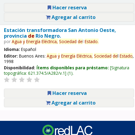
Hacer reserva
Agregar al carrito
Estación transformadora San Antonio Oeste,
provincia
de
Río Negro.
por
Agua
y
Energía
Eléctrica,
Sociedad
de
l
Estado
.
Idioma:
Español
Editor:
Buenos Aires:
Agua
y
Energía
Eléctrica,
Sociedad
de
l
Estado
,
1998
Disponibilidad:
Ítems disponibles para préstamo:
Signatura
topográfica:
621.374.5/A282/v.1
(1).
Hacer reserva
Agregar al carrito