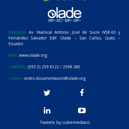
Dirección:
Av. Mariscal Antonio José de Sucre N58-63 y
Fernández Salvador Edif. Olade – San Carlos, Quito –
Ecuador.
Web:
www.olade.org
Teléfono:
(593 2) 259 8122 / 2598 280
Correo:
centro.documentacion@olade.org
Tweets by cubemediaco