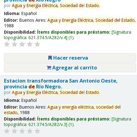
por
Agua
y
Energía
Eléctrica,
Sociedad
de
l
Estado
.
Idioma:
Español
Editor:
Buenos Aires:
Agua
y
Energía
Eléctrica,
Sociedad
de
l
Estado
,
1988
Disponibilidad:
Ítems disponibles para préstamo:
Signatura
topográfica:
621.374.5/A282/v.4
(1).
Hacer reserva
Agregar al carrito
Estacion transformadora San Antonio Oeste,
provincia
de
Río Negro.
por
Agua
y
Energía
Eléctrica,
Sociedad
de
l
Estado
.
Idioma:
Español
Editor:
Buenos Aires:
Agua
y
energía
eléctrica,
sociedad
de
l
estado
, 1988
Disponibilidad:
Ítems disponibles para préstamo:
Signatura
topográfica:
621.374.5/A282/v.3
(1).