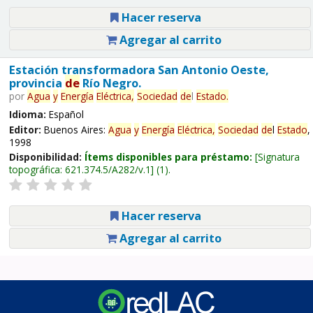
Hacer reserva
Agregar al carrito
Estación transformadora San Antonio Oeste,
provincia
de
Río Negro.
por
Agua
y
Energía
Eléctrica,
Sociedad
de
l
Estado
.
Idioma:
Español
Editor:
Buenos Aires:
Agua
y
Energía
Eléctrica,
Sociedad
de
l
Estado
,
1998
Disponibilidad:
Ítems disponibles para préstamo:
Signatura
topográfica:
621.374.5/A282/v.1
(1).
Hacer reserva
Agregar al carrito