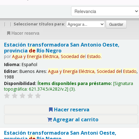
|
|
Seleccionar títulos para:
Hacer reserva
Estación transformadora San Antonio Oeste,
provincia
de
Río Negro
por
Agua
y
Energía
Eléctrica,
Sociedad
de
l
Estado
.
Idioma:
Español
Editor:
Buenos Aires:
Agua
y
Energía
Eléctrica,
Sociedad
de
l
Estado
,
1988
Disponibilidad:
Ítems disponibles para préstamo:
Signatura
topográfica:
621.374.5/A282/v.2
(3).
Hacer reserva
Agregar al carrito
Estación transformadora San Antoni Oeste,
provincia
de
Río Negro