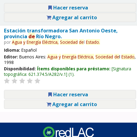
Hacer reserva
Agregar al carrito
Estación transformadora San Antonio Oeste,
provincia
de
Río Negro.
por
Agua
y
Energía
Eléctrica,
Sociedad
de
l
Estado
.
Idioma:
Español
Editor:
Buenos Aires:
Agua
y
Energía
Eléctrica,
Sociedad
de
l
Estado
,
1998
Disponibilidad:
Ítems disponibles para préstamo:
Signatura
topográfica:
621.374.5/A282/v.1
(1).
Hacer reserva
Agregar al carrito