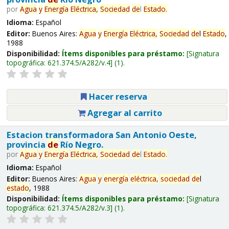
por
Agua
y
Energía
Eléctrica,
Sociedad
de
l
Estado
.
Idioma:
Español
Editor:
Buenos Aires:
Agua
y
Energía
Eléctrica,
Sociedad
de
l
Estado
,
1988
Disponibilidad:
Ítems disponibles para préstamo:
Signatura
topográfica:
621.374.5/A282/v.4
(1).
Hacer reserva
Agregar al carrito
Estacion transformadora San Antonio Oeste,
provincia
de
Río Negro.
por
Agua
y
Energía
Eléctrica,
Sociedad
de
l
Estado
.
Idioma:
Español
Editor:
Buenos Aires:
Agua
y
energía
eléctrica,
sociedad
de
l
estado
, 1988
Disponibilidad:
Ítems disponibles para préstamo:
Signatura
topográfica:
621.374.5/A282/v.3
(1).