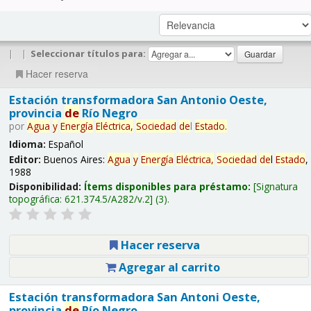
|
|
Seleccionar títulos para:
Hacer reserva
Estación transformadora San Antonio Oeste,
provincia
de
Río Negro
por
Agua
y
Energía
Eléctrica,
Sociedad
de
l
Estado
.
Idioma:
Español
Editor:
Buenos Aires:
Agua
y
Energía
Eléctrica,
Sociedad
de
l
Estado
,
1988
Disponibilidad:
Ítems disponibles para préstamo:
Signatura
topográfica:
621.374.5/A282/v.2
(3).
Hacer reserva
Agregar al carrito
Estación transformadora San Antoni Oeste,
provincia
de
Río Negro