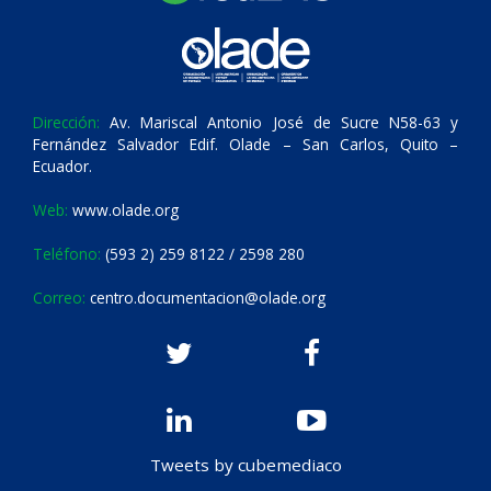
Dirección:
Av. Mariscal Antonio José de Sucre N58-63 y
Fernández Salvador Edif. Olade – San Carlos, Quito –
Ecuador.
Web:
www.olade.org
Teléfono:
(593 2) 259 8122 / 2598 280
Correo:
centro.documentacion@olade.org
Tweets by cubemediaco