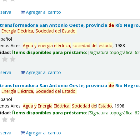
eserva
Agregar al carrito
 transformadora San Antonio Oeste, provincia
de
Río Negro
y
Energía
Eléctrica,
Sociedad
de
l
Estado
.
spañol
enos Aires:
Agua
y
energía
eléctrica,
sociedad
de
l
estado
, 1988
lidad:
Ítems disponibles para préstamo:
Signatura topográfica:
62
eserva
Agregar al carrito
 transformadora San Antonio Oeste, provincia
de
Río Negro
y
Energía
Eléctrica,
Sociedad
de
l
Estado
.
spañol
enos Aires:
Agua
y
Energía
Eléctrica,
Sociedad
de
l
Estado
, 1998
lidad:
Ítems disponibles para préstamo:
Signatura topográfica:
62
eserva
Agregar al carrito