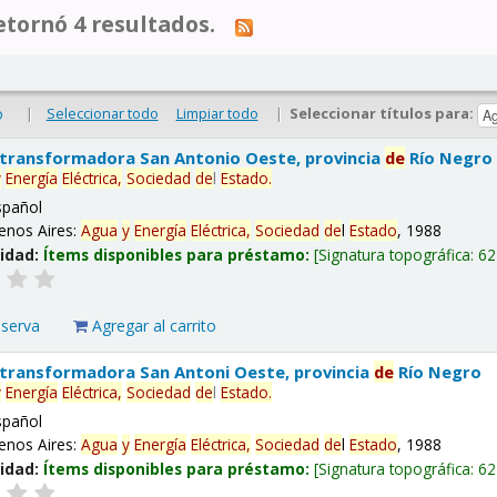
tornó 4 resultados.
|
Seleccionar todo
Limpiar todo
|
Seleccionar títulos para:
o
 transformadora San Antonio Oeste, provincia
de
Río Negro
y
Energía
Eléctrica,
Sociedad
de
l
Estado
.
spañol
enos Aires:
Agua
y
Energía
Eléctrica,
Sociedad
de
l
Estado
, 1988
lidad:
Ítems disponibles para préstamo:
Signatura topográfica:
62
eserva
Agregar al carrito
 transformadora San Antoni Oeste, provincia
de
Río Negro
y
Energía
Eléctrica,
Sociedad
de
l
Estado
.
spañol
enos Aires:
Agua
y
Energía
Eléctrica,
Sociedad
de
l
Estado
, 1988
lidad:
Ítems disponibles para préstamo:
Signatura topográfica:
62