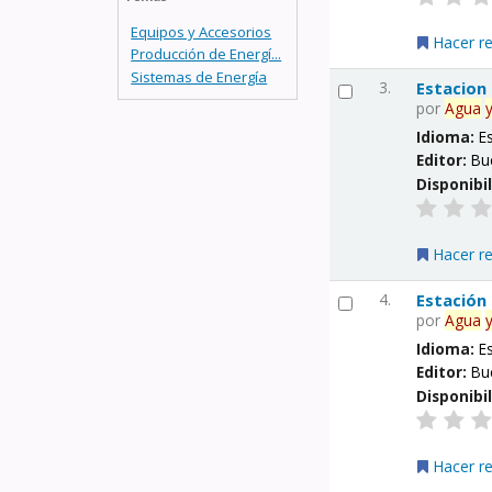
Equipos y Accesorios
Hacer r
Producción de Energí...
Sistemas de Energía
3.
Estacion
por
Agua
Idioma:
E
Editor:
Bu
Disponibi
Hacer r
4.
Estación
por
Agua
Idioma:
E
Editor:
Bu
Disponibi
Hacer r