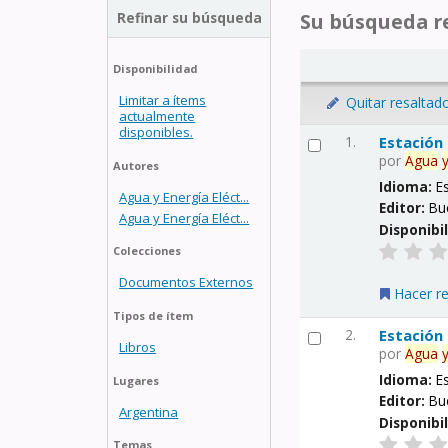
Refinar su búsqueda
Su búsqueda re
Disponibilidad
Limitar a ítems
Quitar resaltad
actualmente
disponibles.
1.
Estación
por
Agua
Autores
Idioma:
E
Agua y Energía Eléct...
Editor:
Bu
Agua y Energía Eléct...
Disponibi
Colecciones
Documentos Externos
Hacer r
Tipos de ítem
2.
Estación
Libros
por
Agua
Idioma:
E
Lugares
Editor:
Bu
Argentina
Disponibi
Temas