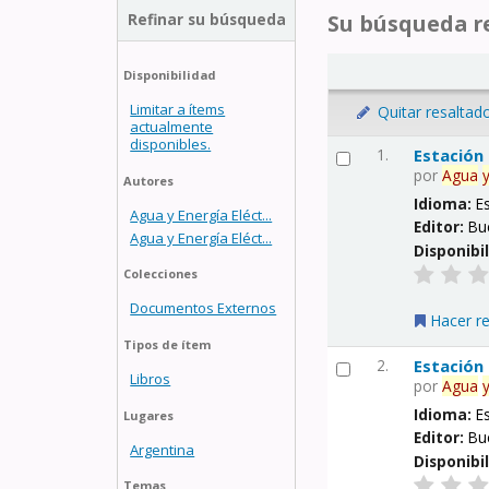
Refinar su búsqueda
Su búsqueda re
Disponibilidad
Limitar a ítems
Quitar resaltad
actualmente
disponibles.
1.
Estación
por
Agua
Autores
Idioma:
E
Agua y Energía Eléct...
Editor:
Bu
Agua y Energía Eléct...
Disponibi
Colecciones
Documentos Externos
Hacer r
Tipos de ítem
2.
Estación
Libros
por
Agua
Idioma:
E
Lugares
Editor:
Bu
Argentina
Disponibi
Temas