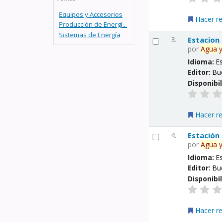
Equipos y Accesorios
Hacer r
Producción de Energí...
Sistemas de Energía
3.
Estacion
por
Agua
Idioma:
E
Editor:
Bu
Disponibi
Hacer r
4.
Estación
por
Agua
Idioma:
E
Editor:
Bu
Disponibi
Hacer r