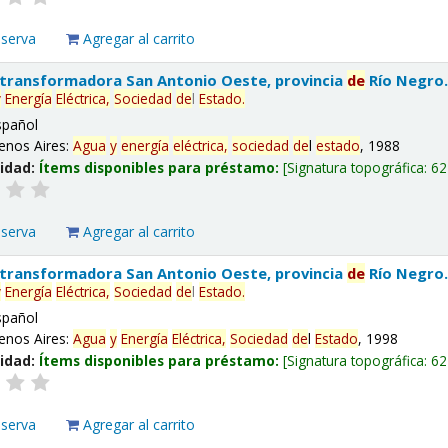
eserva
Agregar al carrito
 transformadora San Antonio Oeste, provincia
de
Río Negro
y
Energía
Eléctrica,
Sociedad
de
l
Estado
.
spañol
enos Aires:
Agua
y
energía
eléctrica,
sociedad
de
l
estado
, 1988
lidad:
Ítems disponibles para préstamo:
Signatura topográfica:
62
eserva
Agregar al carrito
 transformadora San Antonio Oeste, provincia
de
Río Negro
y
Energía
Eléctrica,
Sociedad
de
l
Estado
.
spañol
enos Aires:
Agua
y
Energía
Eléctrica,
Sociedad
de
l
Estado
, 1998
lidad:
Ítems disponibles para préstamo:
Signatura topográfica:
62
eserva
Agregar al carrito