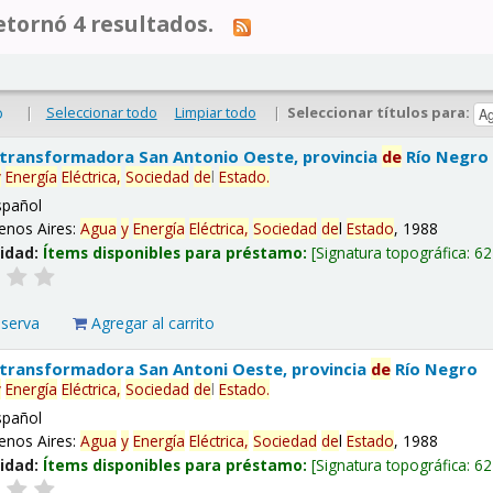
tornó 4 resultados.
|
Seleccionar todo
Limpiar todo
|
Seleccionar títulos para:
o
 transformadora San Antonio Oeste, provincia
de
Río Negro
y
Energía
Eléctrica,
Sociedad
de
l
Estado
.
spañol
enos Aires:
Agua
y
Energía
Eléctrica,
Sociedad
de
l
Estado
, 1988
lidad:
Ítems disponibles para préstamo:
Signatura topográfica:
62
eserva
Agregar al carrito
 transformadora San Antoni Oeste, provincia
de
Río Negro
y
Energía
Eléctrica,
Sociedad
de
l
Estado
.
spañol
enos Aires:
Agua
y
Energía
Eléctrica,
Sociedad
de
l
Estado
, 1988
lidad:
Ítems disponibles para préstamo:
Signatura topográfica:
62