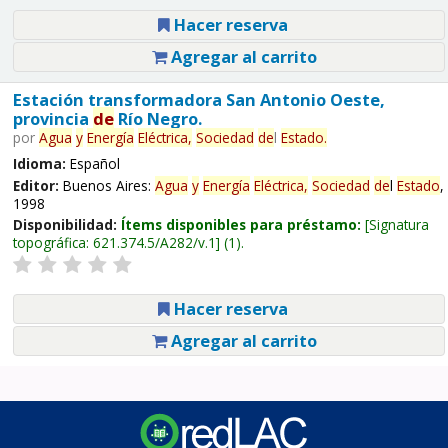
Hacer reserva
Agregar al carrito
Estación transformadora San Antonio Oeste,
provincia
de
Río Negro.
por
Agua
y
Energía
Eléctrica,
Sociedad
de
l
Estado
.
Idioma:
Español
Editor:
Buenos Aires:
Agua
y
Energía
Eléctrica,
Sociedad
de
l
Estado
,
1998
Disponibilidad:
Ítems disponibles para préstamo:
Signatura
topográfica:
621.374.5/A282/v.1
(1).
Hacer reserva
Agregar al carrito