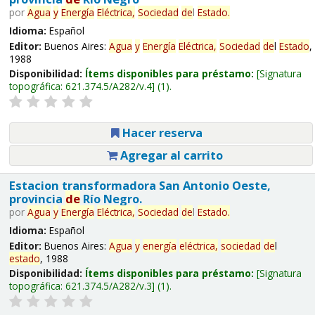
por
Agua
y
Energía
Eléctrica,
Sociedad
de
l
Estado
.
Idioma:
Español
Editor:
Buenos Aires:
Agua
y
Energía
Eléctrica,
Sociedad
de
l
Estado
,
1988
Disponibilidad:
Ítems disponibles para préstamo:
Signatura
topográfica:
621.374.5/A282/v.4
(1).
Hacer reserva
Agregar al carrito
Estacion transformadora San Antonio Oeste,
provincia
de
Río Negro.
por
Agua
y
Energía
Eléctrica,
Sociedad
de
l
Estado
.
Idioma:
Español
Editor:
Buenos Aires:
Agua
y
energía
eléctrica,
sociedad
de
l
estado
, 1988
Disponibilidad:
Ítems disponibles para préstamo:
Signatura
topográfica:
621.374.5/A282/v.3
(1).