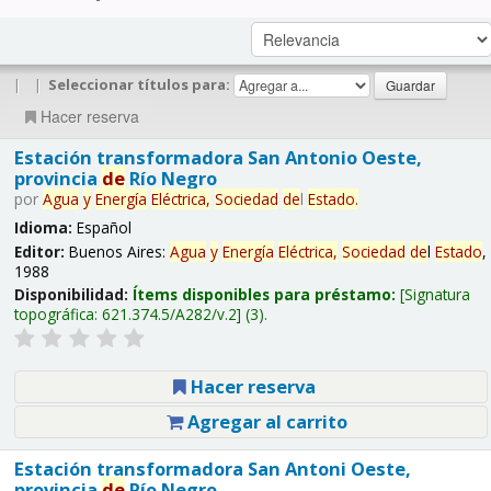
|
|
Seleccionar títulos para:
Hacer reserva
Estación transformadora San Antonio Oeste,
provincia
de
Río Negro
por
Agua
y
Energía
Eléctrica,
Sociedad
de
l
Estado
.
Idioma:
Español
Editor:
Buenos Aires:
Agua
y
Energía
Eléctrica,
Sociedad
de
l
Estado
,
1988
Disponibilidad:
Ítems disponibles para préstamo:
Signatura
topográfica:
621.374.5/A282/v.2
(3).
Hacer reserva
Agregar al carrito
Estación transformadora San Antoni Oeste,
provincia
de
Río Negro