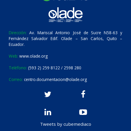
Dirección:
Av. Mariscal Antonio José de Sucre N58-63 y
Fernández Salvador Edif. Olade – San Carlos, Quito –
Ecuador.
Web:
www.olade.org
Teléfono:
(593 2) 259 8122 / 2598 280
Correo:
centro.documentacion@olade.org
Tweets by cubemediaco