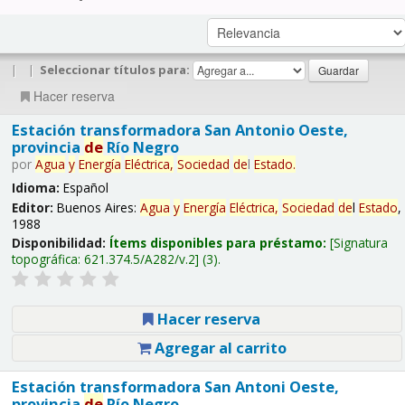
|
|
Seleccionar títulos para:
Hacer reserva
Estación transformadora San Antonio Oeste,
provincia
de
Río Negro
por
Agua
y
Energía
Eléctrica,
Sociedad
de
l
Estado
.
Idioma:
Español
Editor:
Buenos Aires:
Agua
y
Energía
Eléctrica,
Sociedad
de
l
Estado
,
1988
Disponibilidad:
Ítems disponibles para préstamo:
Signatura
topográfica:
621.374.5/A282/v.2
(3).
Hacer reserva
Agregar al carrito
Estación transformadora San Antoni Oeste,
provincia
de
Río Negro