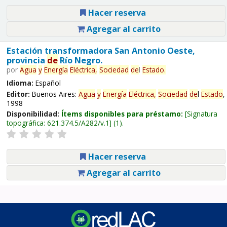
Hacer reserva
Agregar al carrito
Estación transformadora San Antonio Oeste,
provincia
de
Río Negro.
por
Agua
y
Energía
Eléctrica,
Sociedad
de
l
Estado
.
Idioma:
Español
Editor:
Buenos Aires:
Agua
y
Energía
Eléctrica,
Sociedad
de
l
Estado
,
1998
Disponibilidad:
Ítems disponibles para préstamo:
Signatura
topográfica:
621.374.5/A282/v.1
(1).
Hacer reserva
Agregar al carrito