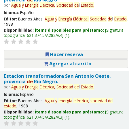
por
Agua
y
Energía
Eléctrica,
Sociedad
de
l
Estado
.
Idioma:
Español
Editor:
Buenos Aires:
Agua
y
Energía
Eléctrica,
Sociedad
de
l
Estado
,
1988
Disponibilidad:
Ítems disponibles para préstamo:
Signatura
topográfica:
621.374.5/A282/v.4
(1).
Hacer reserva
Agregar al carrito
Estacion transformadora San Antonio Oeste,
provincia
de
Río Negro.
por
Agua
y
Energía
Eléctrica,
Sociedad
de
l
Estado
.
Idioma:
Español
Editor:
Buenos Aires:
Agua
y
energía
eléctrica,
sociedad
de
l
estado
, 1988
Disponibilidad:
Ítems disponibles para préstamo:
Signatura
topográfica:
621.374.5/A282/v.3
(1).