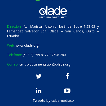
Dirección:
Av. Mariscal Antonio José de Sucre N58-63 y
Fernández Salvador Edif. Olade – San Carlos, Quito –
Ecuador.
Web:
www.olade.org
Teléfono:
(593 2) 259 8122 / 2598 280
Correo:
centro.documentacion@olade.org
Tweets by cubemediaco