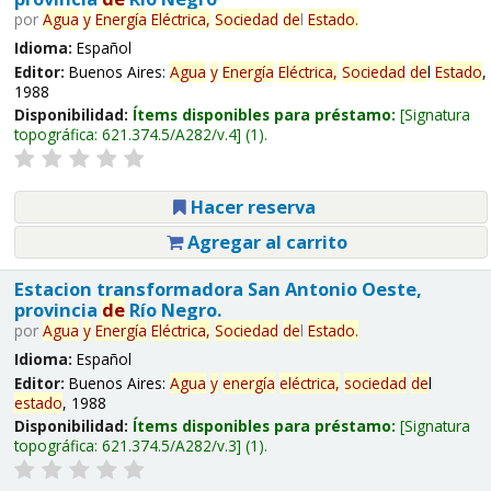
por
Agua
y
Energía
Eléctrica,
Sociedad
de
l
Estado
.
Idioma:
Español
Editor:
Buenos Aires:
Agua
y
Energía
Eléctrica,
Sociedad
de
l
Estado
,
1988
Disponibilidad:
Ítems disponibles para préstamo:
Signatura
topográfica:
621.374.5/A282/v.4
(1).
Hacer reserva
Agregar al carrito
Estacion transformadora San Antonio Oeste,
provincia
de
Río Negro.
por
Agua
y
Energía
Eléctrica,
Sociedad
de
l
Estado
.
Idioma:
Español
Editor:
Buenos Aires:
Agua
y
energía
eléctrica,
sociedad
de
l
estado
, 1988
Disponibilidad:
Ítems disponibles para préstamo:
Signatura
topográfica:
621.374.5/A282/v.3
(1).