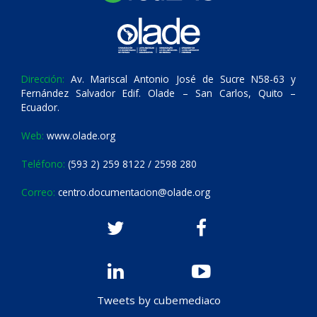
Dirección:
Av. Mariscal Antonio José de Sucre N58-63 y
Fernández Salvador Edif. Olade – San Carlos, Quito –
Ecuador.
Web:
www.olade.org
Teléfono:
(593 2) 259 8122 / 2598 280
Correo:
centro.documentacion@olade.org
Tweets by cubemediaco