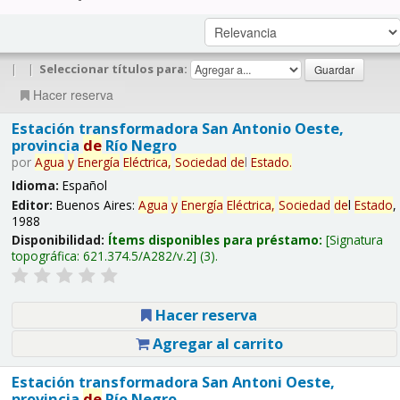
|
|
Seleccionar títulos para:
Hacer reserva
Estación transformadora San Antonio Oeste,
provincia
de
Río Negro
por
Agua
y
Energía
Eléctrica,
Sociedad
de
l
Estado
.
Idioma:
Español
Editor:
Buenos Aires:
Agua
y
Energía
Eléctrica,
Sociedad
de
l
Estado
,
1988
Disponibilidad:
Ítems disponibles para préstamo:
Signatura
topográfica:
621.374.5/A282/v.2
(3).
Hacer reserva
Agregar al carrito
Estación transformadora San Antoni Oeste,
provincia
de
Río Negro