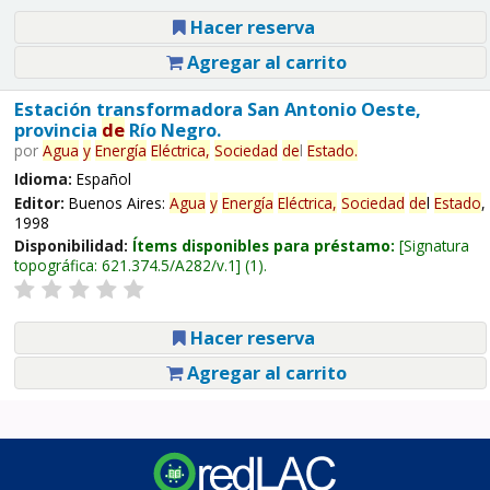
Hacer reserva
Agregar al carrito
Estación transformadora San Antonio Oeste,
provincia
de
Río Negro.
por
Agua
y
Energía
Eléctrica,
Sociedad
de
l
Estado
.
Idioma:
Español
Editor:
Buenos Aires:
Agua
y
Energía
Eléctrica,
Sociedad
de
l
Estado
,
1998
Disponibilidad:
Ítems disponibles para préstamo:
Signatura
topográfica:
621.374.5/A282/v.1
(1).
Hacer reserva
Agregar al carrito