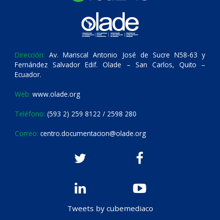
Dirección:
Av. Mariscal Antonio José de Sucre N58-63 y
Fernández Salvador Edif. Olade – San Carlos, Quito –
Ecuador.
Web:
www.olade.org
Teléfono:
(593 2) 259 8122 / 2598 280
Correo:
centro.documentacion@olade.org
Tweets by cubemediaco