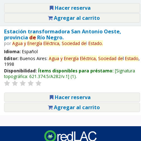
Hacer reserva
Agregar al carrito
Estación transformadora San Antonio Oeste,
provincia
de
Río Negro.
por
Agua
y
Energía
Eléctrica,
Sociedad
de
l
Estado
.
Idioma:
Español
Editor:
Buenos Aires:
Agua
y
Energía
Eléctrica,
Sociedad
de
l
Estado
,
1998
Disponibilidad:
Ítems disponibles para préstamo:
Signatura
topográfica:
621.374.5/A282/v.1
(1).
Hacer reserva
Agregar al carrito