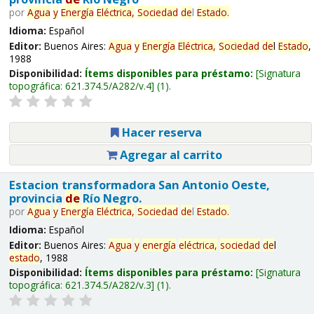
por
Agua
y
Energía
Eléctrica,
Sociedad
de
l
Estado
.
Idioma:
Español
Editor:
Buenos Aires:
Agua
y
Energía
Eléctrica,
Sociedad
de
l
Estado
,
1988
Disponibilidad:
Ítems disponibles para préstamo:
Signatura
topográfica:
621.374.5/A282/v.4
(1).
Hacer reserva
Agregar al carrito
Estacion transformadora San Antonio Oeste,
provincia
de
Río Negro.
por
Agua
y
Energía
Eléctrica,
Sociedad
de
l
Estado
.
Idioma:
Español
Editor:
Buenos Aires:
Agua
y
energía
eléctrica,
sociedad
de
l
estado
, 1988
Disponibilidad:
Ítems disponibles para préstamo:
Signatura
topográfica:
621.374.5/A282/v.3
(1).