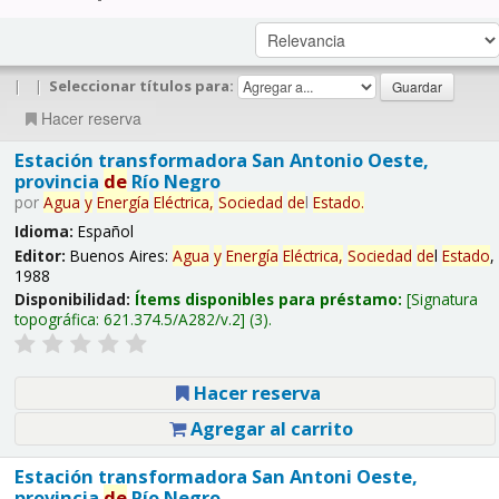
|
|
Seleccionar títulos para:
Hacer reserva
Estación transformadora San Antonio Oeste,
provincia
de
Río Negro
por
Agua
y
Energía
Eléctrica,
Sociedad
de
l
Estado
.
Idioma:
Español
Editor:
Buenos Aires:
Agua
y
Energía
Eléctrica,
Sociedad
de
l
Estado
,
1988
Disponibilidad:
Ítems disponibles para préstamo:
Signatura
topográfica:
621.374.5/A282/v.2
(3).
Hacer reserva
Agregar al carrito
Estación transformadora San Antoni Oeste,
provincia
de
Río Negro