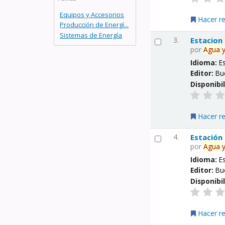
Equipos y Accesorios
Hacer r
Producción de Energí...
Sistemas de Energía
3.
Estacion
por
Agua
Idioma:
E
Editor:
Bu
Disponibi
Hacer r
4.
Estación
por
Agua
Idioma:
E
Editor:
Bu
Disponibi
Hacer r