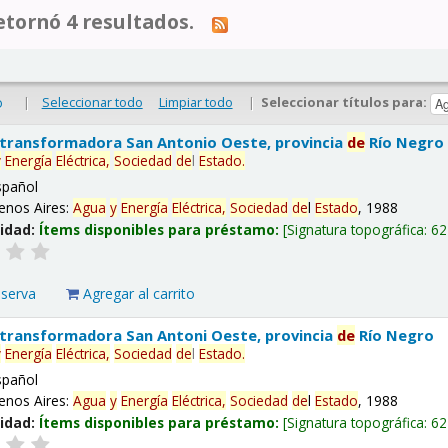
tornó 4 resultados.
|
Seleccionar todo
Limpiar todo
|
Seleccionar títulos para:
o
 transformadora San Antonio Oeste, provincia
de
Río Negro
y
Energía
Eléctrica,
Sociedad
de
l
Estado
.
spañol
enos Aires:
Agua
y
Energía
Eléctrica,
Sociedad
de
l
Estado
, 1988
lidad:
Ítems disponibles para préstamo:
Signatura topográfica:
62
eserva
Agregar al carrito
 transformadora San Antoni Oeste, provincia
de
Río Negro
y
Energía
Eléctrica,
Sociedad
de
l
Estado
.
spañol
enos Aires:
Agua
y
Energía
Eléctrica,
Sociedad
de
l
Estado
, 1988
lidad:
Ítems disponibles para préstamo:
Signatura topográfica:
62