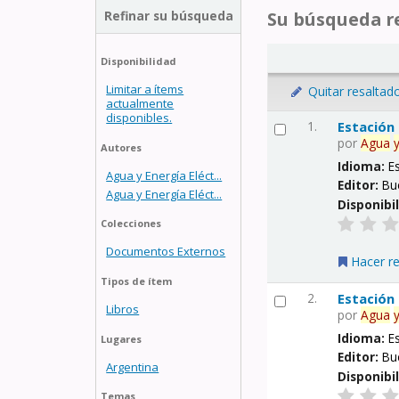
Refinar su búsqueda
Su búsqueda re
Disponibilidad
Limitar a ítems
Quitar resaltad
actualmente
disponibles.
1.
Estación
por
Agua
Autores
Idioma:
E
Agua y Energía Eléct...
Editor:
Bu
Agua y Energía Eléct...
Disponibi
Colecciones
Documentos Externos
Hacer r
Tipos de ítem
2.
Estación
Libros
por
Agua
Idioma:
E
Lugares
Editor:
Bu
Argentina
Disponibi
Temas