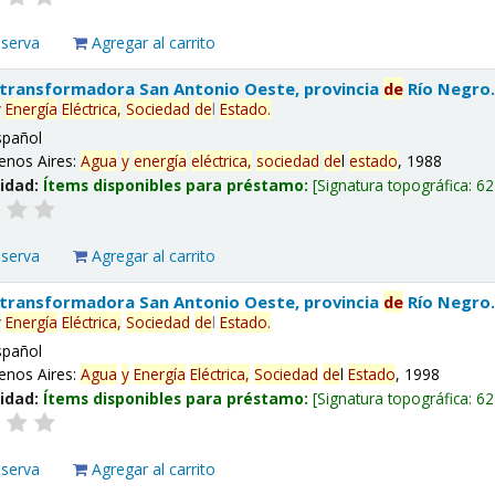
eserva
Agregar al carrito
 transformadora San Antonio Oeste, provincia
de
Río Negro
y
Energía
Eléctrica,
Sociedad
de
l
Estado
.
spañol
enos Aires:
Agua
y
energía
eléctrica,
sociedad
de
l
estado
, 1988
lidad:
Ítems disponibles para préstamo:
Signatura topográfica:
62
eserva
Agregar al carrito
 transformadora San Antonio Oeste, provincia
de
Río Negro
y
Energía
Eléctrica,
Sociedad
de
l
Estado
.
spañol
enos Aires:
Agua
y
Energía
Eléctrica,
Sociedad
de
l
Estado
, 1998
lidad:
Ítems disponibles para préstamo:
Signatura topográfica:
62
eserva
Agregar al carrito