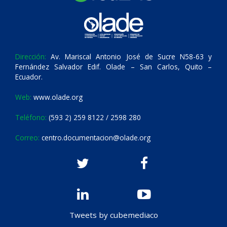
Dirección:
Av. Mariscal Antonio José de Sucre N58-63 y
Fernández Salvador Edif. Olade – San Carlos, Quito –
Ecuador.
Web:
www.olade.org
Teléfono:
(593 2) 259 8122 / 2598 280
Correo:
centro.documentacion@olade.org
Tweets by cubemediaco