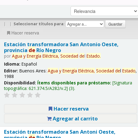
|
|
Seleccionar títulos para:
Hacer reserva
Estación transformadora San Antonio Oeste,
provincia
de
Río Negro
por
Agua
y
Energía
Eléctrica,
Sociedad
de
l
Estado
.
Idioma:
Español
Editor:
Buenos Aires:
Agua
y
Energía
Eléctrica,
Sociedad
de
l
Estado
,
1988
Disponibilidad:
Ítems disponibles para préstamo:
Signatura
topográfica:
621.374.5/A282/v.2
(3).
Hacer reserva
Agregar al carrito
Estación transformadora San Antoni Oeste,
provincia
de
Río Negro