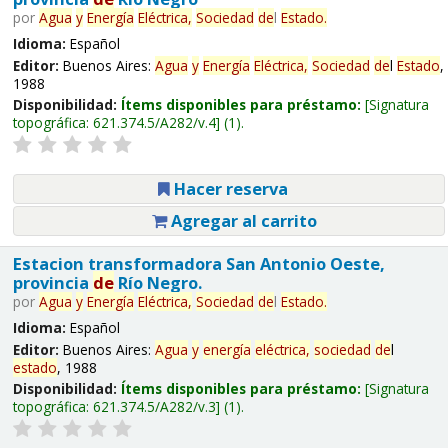
por
Agua
y
Energía
Eléctrica,
Sociedad
de
l
Estado
.
Idioma:
Español
Editor:
Buenos Aires:
Agua
y
Energía
Eléctrica,
Sociedad
de
l
Estado
,
1988
Disponibilidad:
Ítems disponibles para préstamo:
Signatura
topográfica:
621.374.5/A282/v.4
(1).
Hacer reserva
Agregar al carrito
Estacion transformadora San Antonio Oeste,
provincia
de
Río Negro.
por
Agua
y
Energía
Eléctrica,
Sociedad
de
l
Estado
.
Idioma:
Español
Editor:
Buenos Aires:
Agua
y
energía
eléctrica,
sociedad
de
l
estado
, 1988
Disponibilidad:
Ítems disponibles para préstamo:
Signatura
topográfica:
621.374.5/A282/v.3
(1).