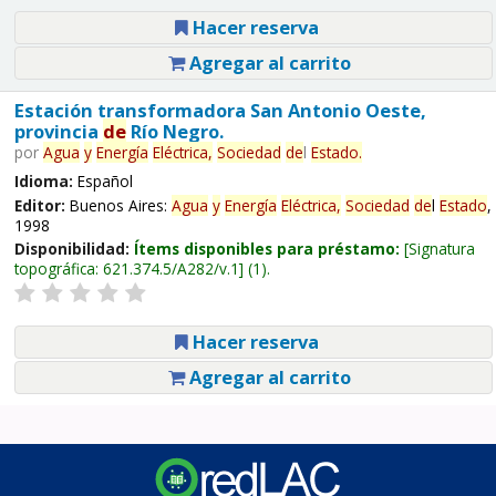
Hacer reserva
Agregar al carrito
Estación transformadora San Antonio Oeste,
provincia
de
Río Negro.
por
Agua
y
Energía
Eléctrica,
Sociedad
de
l
Estado
.
Idioma:
Español
Editor:
Buenos Aires:
Agua
y
Energía
Eléctrica,
Sociedad
de
l
Estado
,
1998
Disponibilidad:
Ítems disponibles para préstamo:
Signatura
topográfica:
621.374.5/A282/v.1
(1).
Hacer reserva
Agregar al carrito