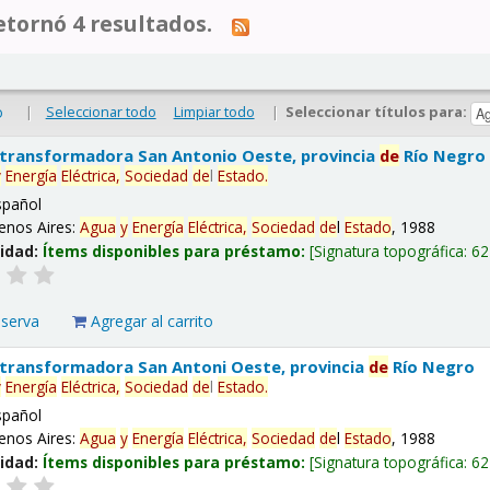
tornó 4 resultados.
|
Seleccionar todo
Limpiar todo
|
Seleccionar títulos para:
o
 transformadora San Antonio Oeste, provincia
de
Río Negro
y
Energía
Eléctrica,
Sociedad
de
l
Estado
.
spañol
enos Aires:
Agua
y
Energía
Eléctrica,
Sociedad
de
l
Estado
, 1988
lidad:
Ítems disponibles para préstamo:
Signatura topográfica:
62
eserva
Agregar al carrito
 transformadora San Antoni Oeste, provincia
de
Río Negro
y
Energía
Eléctrica,
Sociedad
de
l
Estado
.
spañol
enos Aires:
Agua
y
Energía
Eléctrica,
Sociedad
de
l
Estado
, 1988
lidad:
Ítems disponibles para préstamo:
Signatura topográfica:
62