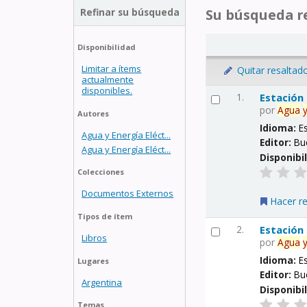
Refinar su búsqueda
Su búsqueda re
Disponibilidad
Limitar a ítems
Quitar resaltad
actualmente
disponibles.
1.
Estación
por
Agua
Autores
Idioma:
E
Agua y Energía Eléct...
Editor:
Bu
Agua y Energía Eléct...
Disponibi
Colecciones
Documentos Externos
Hacer r
Tipos de ítem
2.
Estación
Libros
por
Agua
Idioma:
E
Lugares
Editor:
Bu
Argentina
Disponibi
Temas