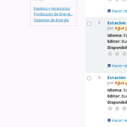
Equipos y Accesorios
Hacer r
Producción de Energí...
Sistemas de Energía
3.
Estacion
por
Agua
Idioma:
E
Editor:
Bu
Disponibi
Hacer r
4.
Estación
por
Agua
Idioma:
E
Editor:
Bu
Disponibi
Hacer r