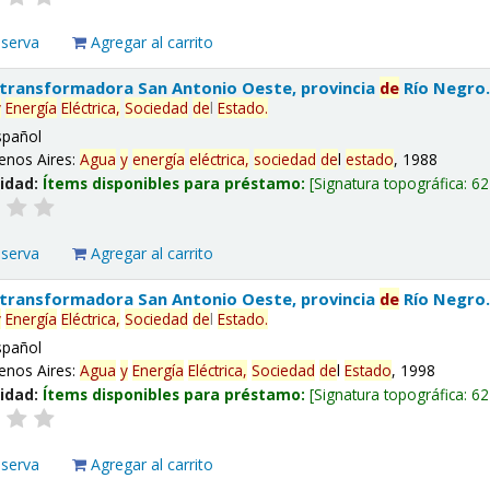
eserva
Agregar al carrito
 transformadora San Antonio Oeste, provincia
de
Río Negro
y
Energía
Eléctrica,
Sociedad
de
l
Estado
.
spañol
enos Aires:
Agua
y
energía
eléctrica,
sociedad
de
l
estado
, 1988
lidad:
Ítems disponibles para préstamo:
Signatura topográfica:
62
eserva
Agregar al carrito
 transformadora San Antonio Oeste, provincia
de
Río Negro
y
Energía
Eléctrica,
Sociedad
de
l
Estado
.
spañol
enos Aires:
Agua
y
Energía
Eléctrica,
Sociedad
de
l
Estado
, 1998
lidad:
Ítems disponibles para préstamo:
Signatura topográfica:
62
eserva
Agregar al carrito