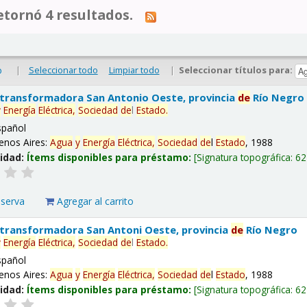
tornó 4 resultados.
|
Seleccionar todo
Limpiar todo
|
Seleccionar títulos para:
o
 transformadora San Antonio Oeste, provincia
de
Río Negro
y
Energía
Eléctrica,
Sociedad
de
l
Estado
.
spañol
enos Aires:
Agua
y
Energía
Eléctrica,
Sociedad
de
l
Estado
, 1988
lidad:
Ítems disponibles para préstamo:
Signatura topográfica:
62
eserva
Agregar al carrito
 transformadora San Antoni Oeste, provincia
de
Río Negro
y
Energía
Eléctrica,
Sociedad
de
l
Estado
.
spañol
enos Aires:
Agua
y
Energía
Eléctrica,
Sociedad
de
l
Estado
, 1988
lidad:
Ítems disponibles para préstamo:
Signatura topográfica:
62