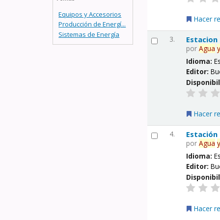
Equipos y Accesorios
Hacer r
Producción de Energí...
Sistemas de Energía
3.
Estacion
por
Agua
Idioma:
E
Editor:
Bu
Disponibi
Hacer r
4.
Estación
por
Agua
Idioma:
E
Editor:
Bu
Disponibi
Hacer r