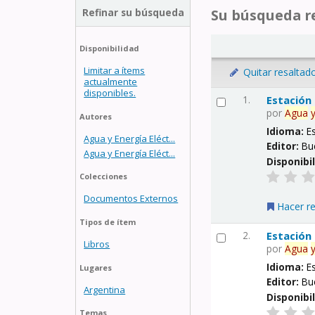
Refinar su búsqueda
Su búsqueda re
Disponibilidad
Limitar a ítems
Quitar resaltad
actualmente
disponibles.
1.
Estación
por
Agua
Autores
Idioma:
E
Agua y Energía Eléct...
Editor:
Bu
Agua y Energía Eléct...
Disponibi
Colecciones
Documentos Externos
Hacer r
Tipos de ítem
2.
Estación
Libros
por
Agua
Idioma:
E
Lugares
Editor:
Bu
Argentina
Disponibi
Temas