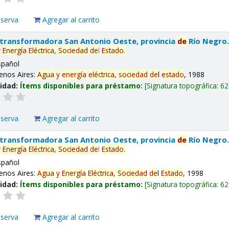
eserva
Agregar al carrito
 transformadora San Antonio Oeste, provincia
de
Río Negro
y
Energía
Eléctrica,
Sociedad
de
l
Estado
.
spañol
enos Aires:
Agua
y
energía
eléctrica,
sociedad
de
l
estado
, 1988
lidad:
Ítems disponibles para préstamo:
Signatura topográfica:
62
eserva
Agregar al carrito
 transformadora San Antonio Oeste, provincia
de
Río Negro
y
Energía
Eléctrica,
Sociedad
de
l
Estado
.
spañol
enos Aires:
Agua
y
Energía
Eléctrica,
Sociedad
de
l
Estado
, 1998
lidad:
Ítems disponibles para préstamo:
Signatura topográfica:
62
eserva
Agregar al carrito