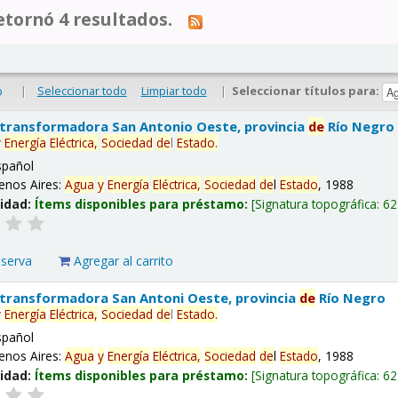
tornó 4 resultados.
|
Seleccionar todo
Limpiar todo
|
Seleccionar títulos para:
o
 transformadora San Antonio Oeste, provincia
de
Río Negro
y
Energía
Eléctrica,
Sociedad
de
l
Estado
.
spañol
enos Aires:
Agua
y
Energía
Eléctrica,
Sociedad
de
l
Estado
, 1988
lidad:
Ítems disponibles para préstamo:
Signatura topográfica:
62
eserva
Agregar al carrito
 transformadora San Antoni Oeste, provincia
de
Río Negro
y
Energía
Eléctrica,
Sociedad
de
l
Estado
.
spañol
enos Aires:
Agua
y
Energía
Eléctrica,
Sociedad
de
l
Estado
, 1988
lidad:
Ítems disponibles para préstamo:
Signatura topográfica:
62