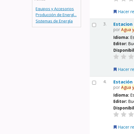
Equipos y Accesorios
Hacer r
Producción de Energí...
Sistemas de Energía
3.
Estacion
por
Agua
Idioma:
E
Editor:
Bu
Disponibi
Hacer r
4.
Estación
por
Agua
Idioma:
E
Editor:
Bu
Disponibi
Hacer r