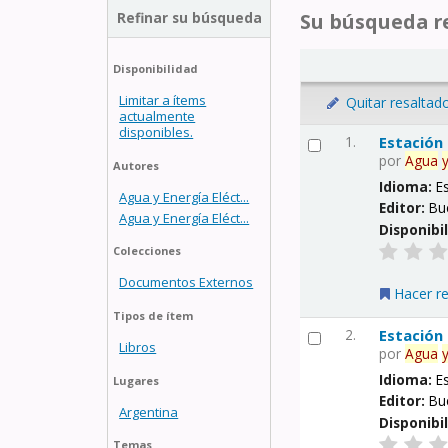
Refinar su búsqueda
Su búsqueda re
Disponibilidad
Limitar a ítems
Quitar resaltad
actualmente
disponibles.
1.
Estación
por
Agua
Autores
Idioma:
E
Agua y Energía Eléct...
Editor:
Bu
Agua y Energía Eléct...
Disponibi
Colecciones
Documentos Externos
Hacer r
Tipos de ítem
2.
Estación
Libros
por
Agua
Idioma:
E
Lugares
Editor:
Bu
Argentina
Disponibi
Temas