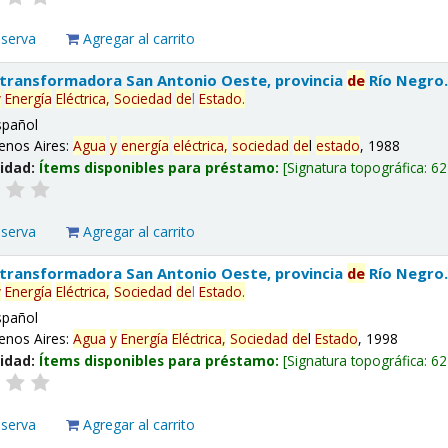
eserva
Agregar al carrito
 transformadora San Antonio Oeste, provincia
de
Río Negro
y
Energía
Eléctrica,
Sociedad
de
l
Estado
.
spañol
enos Aires:
Agua
y
energía
eléctrica,
sociedad
de
l
estado
, 1988
lidad:
Ítems disponibles para préstamo:
Signatura topográfica:
62
eserva
Agregar al carrito
 transformadora San Antonio Oeste, provincia
de
Río Negro
y
Energía
Eléctrica,
Sociedad
de
l
Estado
.
spañol
enos Aires:
Agua
y
Energía
Eléctrica,
Sociedad
de
l
Estado
, 1998
lidad:
Ítems disponibles para préstamo:
Signatura topográfica:
62
eserva
Agregar al carrito