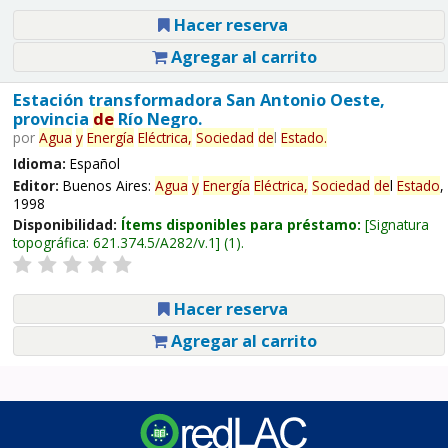
Hacer reserva
Agregar al carrito
Estación transformadora San Antonio Oeste,
provincia
de
Río Negro.
por
Agua
y
Energía
Eléctrica,
Sociedad
de
l
Estado
.
Idioma:
Español
Editor:
Buenos Aires:
Agua
y
Energía
Eléctrica,
Sociedad
de
l
Estado
,
1998
Disponibilidad:
Ítems disponibles para préstamo:
Signatura
topográfica:
621.374.5/A282/v.1
(1).
Hacer reserva
Agregar al carrito