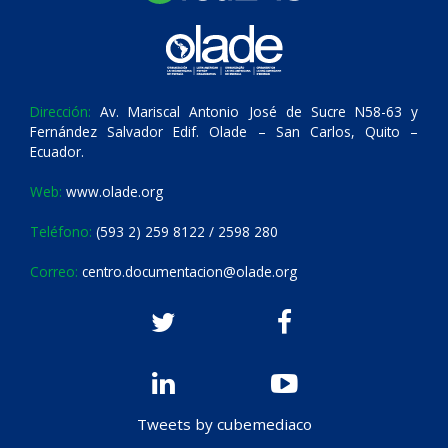
Dirección:
Av. Mariscal Antonio José de Sucre N58-63 y
Fernández Salvador Edif. Olade – San Carlos, Quito –
Ecuador.
Web:
www.olade.org
Teléfono:
(593 2) 259 8122 / 2598 280
Correo:
centro.documentacion@olade.org
Tweets by cubemediaco