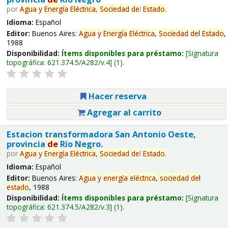
por
Agua
y
Energía
Eléctrica,
Sociedad
de
l
Estado
.
Idioma:
Español
Editor:
Buenos Aires:
Agua
y
Energía
Eléctrica,
Sociedad
de
l
Estado
,
1988
Disponibilidad:
Ítems disponibles para préstamo:
Signatura
topográfica:
621.374.5/A282/v.4
(1).
Hacer reserva
Agregar al carrito
Estacion transformadora San Antonio Oeste,
provincia
de
Río Negro.
por
Agua
y
Energía
Eléctrica,
Sociedad
de
l
Estado
.
Idioma:
Español
Editor:
Buenos Aires:
Agua
y
energía
eléctrica,
sociedad
de
l
estado
, 1988
Disponibilidad:
Ítems disponibles para préstamo:
Signatura
topográfica:
621.374.5/A282/v.3
(1).