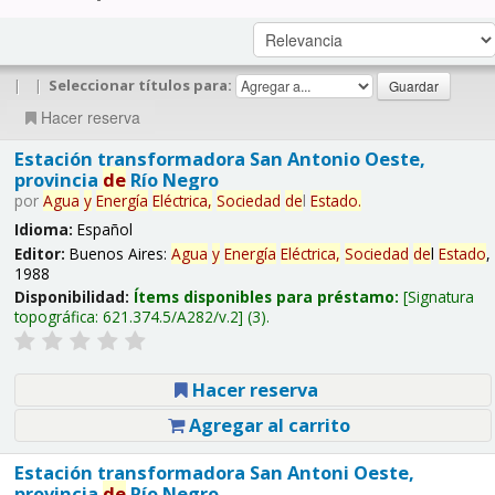
|
|
Seleccionar títulos para:
Hacer reserva
Estación transformadora San Antonio Oeste,
provincia
de
Río Negro
por
Agua
y
Energía
Eléctrica,
Sociedad
de
l
Estado
.
Idioma:
Español
Editor:
Buenos Aires:
Agua
y
Energía
Eléctrica,
Sociedad
de
l
Estado
,
1988
Disponibilidad:
Ítems disponibles para préstamo:
Signatura
topográfica:
621.374.5/A282/v.2
(3).
Hacer reserva
Agregar al carrito
Estación transformadora San Antoni Oeste,
provincia
de
Río Negro