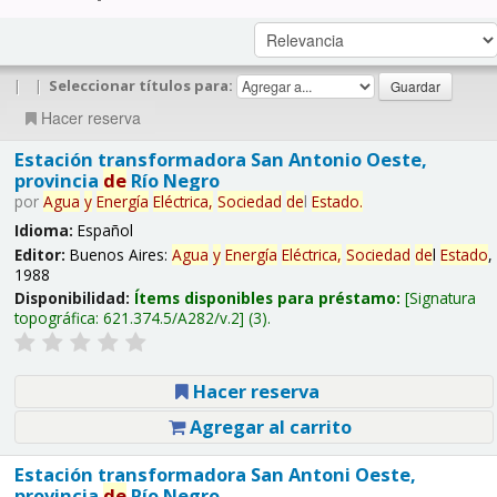
|
|
Seleccionar títulos para:
Hacer reserva
Estación transformadora San Antonio Oeste,
provincia
de
Río Negro
por
Agua
y
Energía
Eléctrica,
Sociedad
de
l
Estado
.
Idioma:
Español
Editor:
Buenos Aires:
Agua
y
Energía
Eléctrica,
Sociedad
de
l
Estado
,
1988
Disponibilidad:
Ítems disponibles para préstamo:
Signatura
topográfica:
621.374.5/A282/v.2
(3).
Hacer reserva
Agregar al carrito
Estación transformadora San Antoni Oeste,
provincia
de
Río Negro