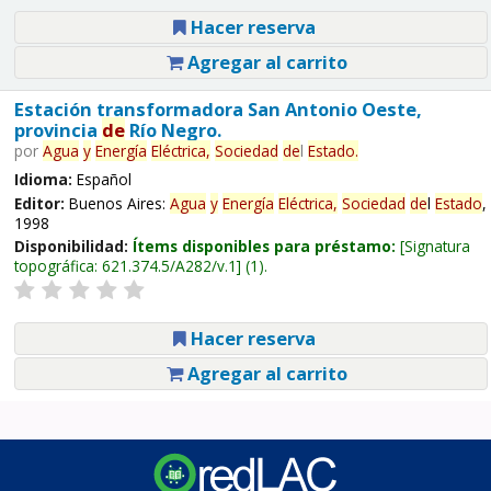
Hacer reserva
Agregar al carrito
Estación transformadora San Antonio Oeste,
provincia
de
Río Negro.
por
Agua
y
Energía
Eléctrica,
Sociedad
de
l
Estado
.
Idioma:
Español
Editor:
Buenos Aires:
Agua
y
Energía
Eléctrica,
Sociedad
de
l
Estado
,
1998
Disponibilidad:
Ítems disponibles para préstamo:
Signatura
topográfica:
621.374.5/A282/v.1
(1).
Hacer reserva
Agregar al carrito