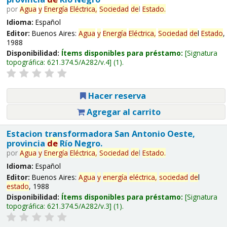
por
Agua
y
Energía
Eléctrica,
Sociedad
de
l
Estado
.
Idioma:
Español
Editor:
Buenos Aires:
Agua
y
Energía
Eléctrica,
Sociedad
de
l
Estado
,
1988
Disponibilidad:
Ítems disponibles para préstamo:
Signatura
topográfica:
621.374.5/A282/v.4
(1).
Hacer reserva
Agregar al carrito
Estacion transformadora San Antonio Oeste,
provincia
de
Río Negro.
por
Agua
y
Energía
Eléctrica,
Sociedad
de
l
Estado
.
Idioma:
Español
Editor:
Buenos Aires:
Agua
y
energía
eléctrica,
sociedad
de
l
estado
, 1988
Disponibilidad:
Ítems disponibles para préstamo:
Signatura
topográfica:
621.374.5/A282/v.3
(1).