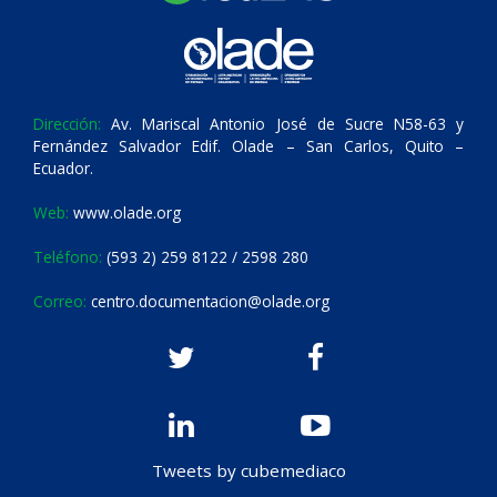
Dirección:
Av. Mariscal Antonio José de Sucre N58-63 y
Fernández Salvador Edif. Olade – San Carlos, Quito –
Ecuador.
Web:
www.olade.org
Teléfono:
(593 2) 259 8122 / 2598 280
Correo:
centro.documentacion@olade.org
Tweets by cubemediaco