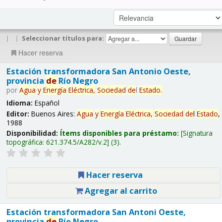
|
|
Seleccionar títulos para:
Hacer reserva
Estación transformadora San Antonio Oeste,
provincia
de
Río Negro
por
Agua
y
Energía
Eléctrica,
Sociedad
de
l
Estado
.
Idioma:
Español
Editor:
Buenos Aires:
Agua
y
Energía
Eléctrica,
Sociedad
de
l
Estado
,
1988
Disponibilidad:
Ítems disponibles para préstamo:
Signatura
topográfica:
621.374.5/A282/v.2
(3).
Hacer reserva
Agregar al carrito
Estación transformadora San Antoni Oeste,
provincia
de
Río Negro