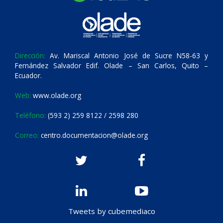
Dirección:
Av. Mariscal Antonio José de Sucre N58-63 y
Fernández Salvador Edif. Olade – San Carlos, Quito –
Ecuador.
Web:
www.olade.org
Teléfono:
(593 2) 259 8122 / 2598 280
Correo:
centro.documentacion@olade.org
Tweets by cubemediaco