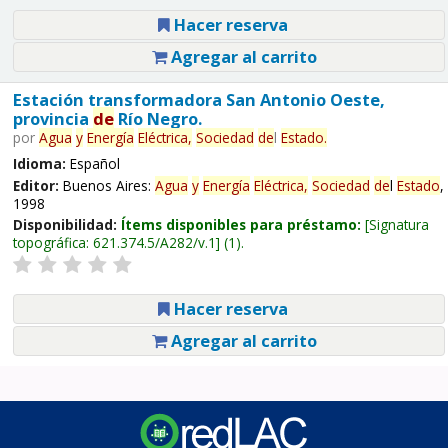
Hacer reserva
Agregar al carrito
Estación transformadora San Antonio Oeste,
provincia
de
Río Negro.
por
Agua
y
Energía
Eléctrica,
Sociedad
de
l
Estado
.
Idioma:
Español
Editor:
Buenos Aires:
Agua
y
Energía
Eléctrica,
Sociedad
de
l
Estado
,
1998
Disponibilidad:
Ítems disponibles para préstamo:
Signatura
topográfica:
621.374.5/A282/v.1
(1).
Hacer reserva
Agregar al carrito