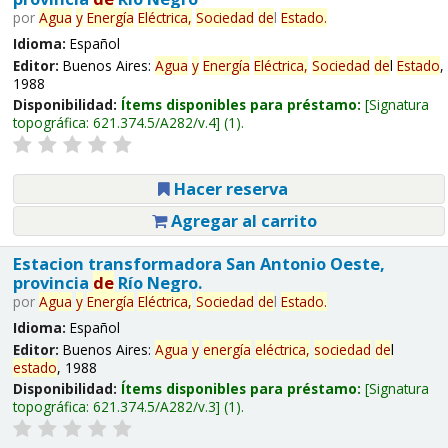
por
Agua
y
Energía
Eléctrica,
Sociedad
de
l
Estado
.
Idioma:
Español
Editor:
Buenos Aires:
Agua
y
Energía
Eléctrica,
Sociedad
de
l
Estado
,
1988
Disponibilidad:
Ítems disponibles para préstamo:
Signatura
topográfica:
621.374.5/A282/v.4
(1).
Hacer reserva
Agregar al carrito
Estacion transformadora San Antonio Oeste,
provincia
de
Río Negro.
por
Agua
y
Energía
Eléctrica,
Sociedad
de
l
Estado
.
Idioma:
Español
Editor:
Buenos Aires:
Agua
y
energía
eléctrica,
sociedad
de
l
estado
, 1988
Disponibilidad:
Ítems disponibles para préstamo:
Signatura
topográfica:
621.374.5/A282/v.3
(1).