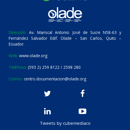
Dirección:
Av. Mariscal Antonio José de Sucre N58-63 y
Fernández Salvador Edif. Olade – San Carlos, Quito –
Ecuador.
Web:
www.olade.org
Teléfono:
(593 2) 259 8122 / 2598 280
Correo:
centro.documentacion@olade.org
Tweets by cubemediaco