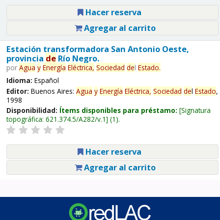
Hacer reserva
Agregar al carrito
Estación transformadora San Antonio Oeste,
provincia
de
Río Negro.
por
Agua
y
Energía
Eléctrica,
Sociedad
de
l
Estado
.
Idioma:
Español
Editor:
Buenos Aires:
Agua
y
Energía
Eléctrica,
Sociedad
de
l
Estado
,
1998
Disponibilidad:
Ítems disponibles para préstamo:
Signatura
topográfica:
621.374.5/A282/v.1
(1).
Hacer reserva
Agregar al carrito