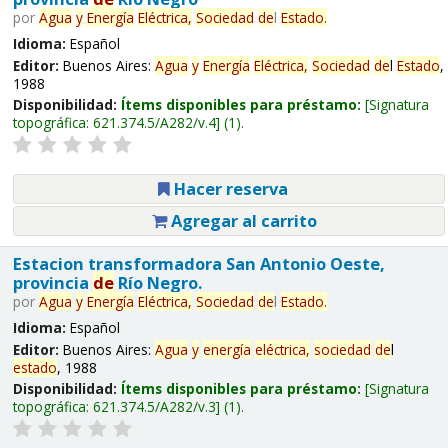
por
Agua
y
Energía
Eléctrica,
Sociedad
de
l
Estado
.
Idioma:
Español
Editor:
Buenos Aires:
Agua
y
Energía
Eléctrica,
Sociedad
de
l
Estado
,
1988
Disponibilidad:
Ítems disponibles para préstamo:
Signatura
topográfica:
621.374.5/A282/v.4
(1).
Hacer reserva
Agregar al carrito
Estacion transformadora San Antonio Oeste,
provincia
de
Río Negro.
por
Agua
y
Energía
Eléctrica,
Sociedad
de
l
Estado
.
Idioma:
Español
Editor:
Buenos Aires:
Agua
y
energía
eléctrica,
sociedad
de
l
estado
, 1988
Disponibilidad:
Ítems disponibles para préstamo:
Signatura
topográfica:
621.374.5/A282/v.3
(1).