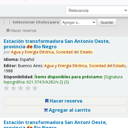
|
|
Seleccionar títulos para:
Hacer reserva
Estación transformadora San Antonio Oeste,
provincia
de
Río Negro
por
Agua
y
Energía
Eléctrica,
Sociedad
de
l
Estado
.
Idioma:
Español
Editor:
Buenos Aires:
Agua
y
Energía
Eléctrica,
Sociedad
de
l
Estado
,
1988
Disponibilidad:
Ítems disponibles para préstamo:
Signatura
topográfica:
621.374.5/A282/v.2
(3).
Hacer reserva
Agregar al carrito
Estación transformadora San Antoni Oeste,
provincia
de
Río Negro