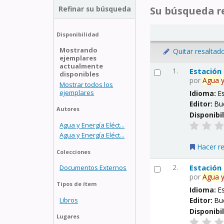
Refinar su búsqueda
Su búsqueda re
Disponibilidad
Mostrando
Quitar resaltad
ejemplares
actualmente
1.
Estación
disponibles
por
Agua
Mostrar todos los
ejemplares
Idioma:
E
Editor:
Bu
Autores
Disponibi
Agua y Energía Eléct...
Agua y Energía Eléct...
Hacer r
Colecciones
2.
Estación
Documentos Externos
por
Agua
Tipos de ítem
Idioma:
E
Libros
Editor:
Bu
Disponibi
Lugares