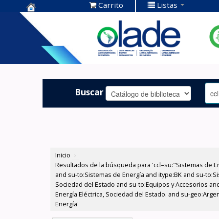
Carrito
Listas
Centro de
Documentación
OLADE -
Buscar
Inicio
›
Resultados de la búsqueda para 'ccl=su:"Sistemas de E
and su-to:Sistemas de Energía and itype:BK and su-to:Si
Sociedad del Estado and su-to:Equipos y Accesorios and
Energía Eléctrica, Sociedad del Estado. and su-geo:Arge
Energía'