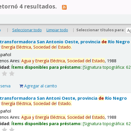
tornó 4 resultados.
|
Seleccionar todo
Limpiar todo
|
Seleccionar títulos para:
o
 transformadora San Antonio Oeste, provincia
de
Río Negro
y
Energía
Eléctrica,
Sociedad
de
l
Estado
.
spañol
enos Aires:
Agua
y
Energía
Eléctrica,
Sociedad
de
l
Estado
, 1988
lidad:
Ítems disponibles para préstamo:
Signatura topográfica:
62
eserva
Agregar al carrito
 transformadora San Antoni Oeste, provincia
de
Río Negro
y
Energía
Eléctrica,
Sociedad
de
l
Estado
.
spañol
enos Aires:
Agua
y
Energía
Eléctrica,
Sociedad
de
l
Estado
, 1988
lidad:
Ítems disponibles para préstamo:
Signatura topográfica:
62