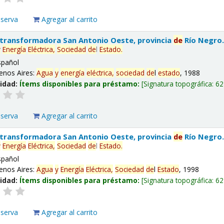
eserva
Agregar al carrito
 transformadora San Antonio Oeste, provincia
de
Río Negro
y
Energía
Eléctrica,
Sociedad
de
l
Estado
.
spañol
enos Aires:
Agua
y
energía
eléctrica,
sociedad
de
l
estado
, 1988
lidad:
Ítems disponibles para préstamo:
Signatura topográfica:
62
eserva
Agregar al carrito
 transformadora San Antonio Oeste, provincia
de
Río Negro
y
Energía
Eléctrica,
Sociedad
de
l
Estado
.
spañol
enos Aires:
Agua
y
Energía
Eléctrica,
Sociedad
de
l
Estado
, 1998
lidad:
Ítems disponibles para préstamo:
Signatura topográfica:
62
eserva
Agregar al carrito