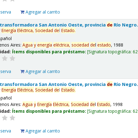
eserva
Agregar al carrito
 transformadora San Antonio Oeste, provincia
de
Río Negro
y
Energía
Eléctrica,
Sociedad
de
l
Estado
.
spañol
enos Aires:
Agua
y
energía
eléctrica,
sociedad
de
l
estado
, 1988
lidad:
Ítems disponibles para préstamo:
Signatura topográfica:
62
eserva
Agregar al carrito
 transformadora San Antonio Oeste, provincia
de
Río Negro
y
Energía
Eléctrica,
Sociedad
de
l
Estado
.
spañol
enos Aires:
Agua
y
Energía
Eléctrica,
Sociedad
de
l
Estado
, 1998
lidad:
Ítems disponibles para préstamo:
Signatura topográfica:
62
eserva
Agregar al carrito