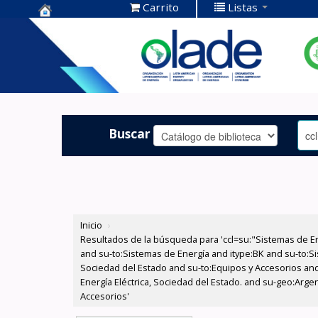
Carrito
Listas
Centro de
Documentación
OLADE -
Buscar
Inicio
›
Resultados de la búsqueda para 'ccl=su:"Sistemas de E
and su-to:Sistemas de Energía and itype:BK and su-to:Si
Sociedad del Estado and su-to:Equipos y Accesorios and
Energía Eléctrica, Sociedad del Estado. and su-geo:Arge
Accesorios'