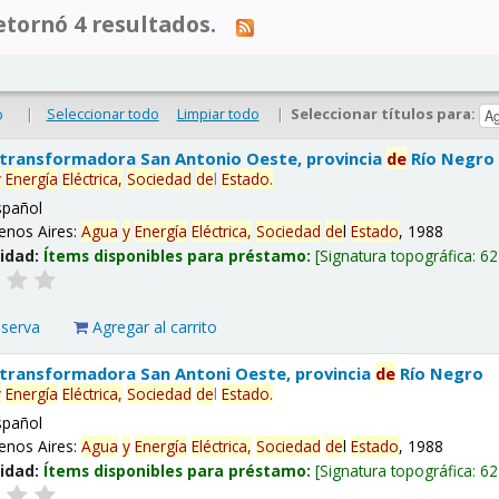
tornó 4 resultados.
|
Seleccionar todo
Limpiar todo
|
Seleccionar títulos para:
o
 transformadora San Antonio Oeste, provincia
de
Río Negro
y
Energía
Eléctrica,
Sociedad
de
l
Estado
.
spañol
enos Aires:
Agua
y
Energía
Eléctrica,
Sociedad
de
l
Estado
, 1988
lidad:
Ítems disponibles para préstamo:
Signatura topográfica:
62
eserva
Agregar al carrito
 transformadora San Antoni Oeste, provincia
de
Río Negro
y
Energía
Eléctrica,
Sociedad
de
l
Estado
.
spañol
enos Aires:
Agua
y
Energía
Eléctrica,
Sociedad
de
l
Estado
, 1988
lidad:
Ítems disponibles para préstamo:
Signatura topográfica:
62