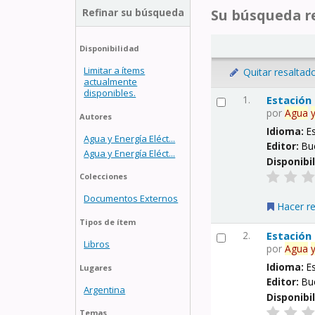
Refinar su búsqueda
Su búsqueda re
Disponibilidad
Limitar a ítems
Quitar resaltad
actualmente
disponibles.
1.
Estación
por
Agua
Autores
Idioma:
E
Agua y Energía Eléct...
Editor:
Bu
Agua y Energía Eléct...
Disponibi
Colecciones
Documentos Externos
Hacer r
Tipos de ítem
2.
Estación
Libros
por
Agua
Idioma:
E
Lugares
Editor:
Bu
Argentina
Disponibi
Temas