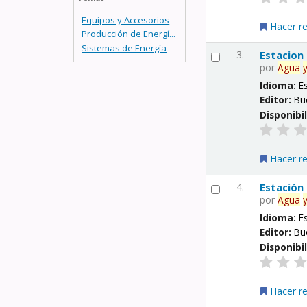
Equipos y Accesorios
Hacer r
Producción de Energí...
Sistemas de Energía
3.
Estacion
por
Agua
Idioma:
E
Editor:
Bu
Disponibi
Hacer r
4.
Estación
por
Agua
Idioma:
E
Editor:
Bu
Disponibi
Hacer r