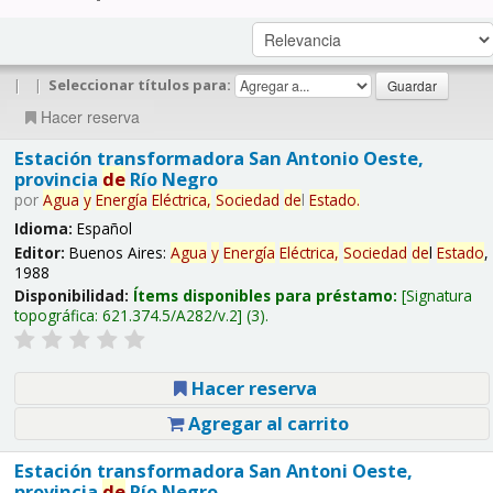
|
|
Seleccionar títulos para:
Hacer reserva
Estación transformadora San Antonio Oeste,
provincia
de
Río Negro
por
Agua
y
Energía
Eléctrica,
Sociedad
de
l
Estado
.
Idioma:
Español
Editor:
Buenos Aires:
Agua
y
Energía
Eléctrica,
Sociedad
de
l
Estado
,
1988
Disponibilidad:
Ítems disponibles para préstamo:
Signatura
topográfica:
621.374.5/A282/v.2
(3).
Hacer reserva
Agregar al carrito
Estación transformadora San Antoni Oeste,
provincia
de
Río Negro