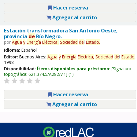
Hacer reserva
Agregar al carrito
Estación transformadora San Antonio Oeste,
provincia
de
Río Negro.
por
Agua
y
Energía
Eléctrica,
Sociedad
de
l
Estado
.
Idioma:
Español
Editor:
Buenos Aires:
Agua
y
Energía
Eléctrica,
Sociedad
de
l
Estado
,
1998
Disponibilidad:
Ítems disponibles para préstamo:
Signatura
topográfica:
621.374.5/A282/v.1
(1).
Hacer reserva
Agregar al carrito