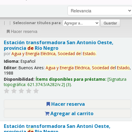
|
|
Seleccionar títulos para:
Hacer reserva
Estación transformadora San Antonio Oeste,
provincia
de
Río Negro
por
Agua
y
Energía
Eléctrica,
Sociedad
de
l
Estado
.
Idioma:
Español
Editor:
Buenos Aires:
Agua
y
Energía
Eléctrica,
Sociedad
de
l
Estado
,
1988
Disponibilidad:
Ítems disponibles para préstamo:
Signatura
topográfica:
621.374.5/A282/v.2
(3).
Hacer reserva
Agregar al carrito
Estación transformadora San Antoni Oeste,
provincia
de
Río Negro