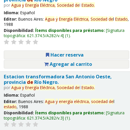
por
Agua
y
Energía
Eléctrica,
Sociedad
de
l
Estado
.
Idioma:
Español
Editor:
Buenos Aires:
Agua
y
Energía
Eléctrica,
Sociedad
de
l
Estado
,
1988
Disponibilidad:
Ítems disponibles para préstamo:
Signatura
topográfica:
621.374.5/A282/v.4
(1).
Hacer reserva
Agregar al carrito
Estacion transformadora San Antonio Oeste,
provincia
de
Río Negro.
por
Agua
y
Energía
Eléctrica,
Sociedad
de
l
Estado
.
Idioma:
Español
Editor:
Buenos Aires:
Agua
y
energía
eléctrica,
sociedad
de
l
estado
, 1988
Disponibilidad:
Ítems disponibles para préstamo:
Signatura
topográfica:
621.374.5/A282/v.3
(1).