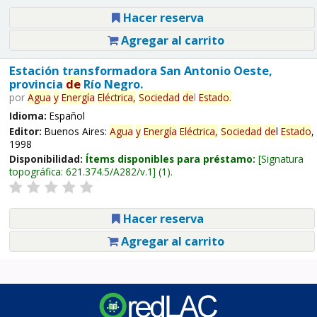
Hacer reserva
Agregar al carrito
Estación transformadora San Antonio Oeste,
provincia
de
Río Negro.
por
Agua
y
Energía
Eléctrica,
Sociedad
de
l
Estado
.
Idioma:
Español
Editor:
Buenos Aires:
Agua
y
Energía
Eléctrica,
Sociedad
de
l
Estado
,
1998
Disponibilidad:
Ítems disponibles para préstamo:
Signatura
topográfica:
621.374.5/A282/v.1
(1).
Hacer reserva
Agregar al carrito