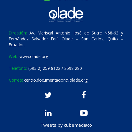
Dirección:
Av. Mariscal Antonio José de Sucre N58-63 y
Fernández Salvador Edif. Olade – San Carlos, Quito –
Ecuador.
Web:
www.olade.org
Teléfono:
(593 2) 259 8122 / 2598 280
Correo:
centro.documentacion@olade.org
Tweets by cubemediaco